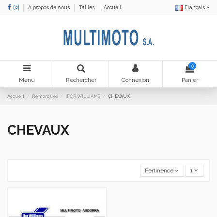
A propos de nous
Tailles
Accueil
Français
0
Menu
Rechercher
Connexion
Panier
Accueil
Remorques
IFOR WILLIAMS
CHEVAUX
CHEVAUX
Pertinence
1