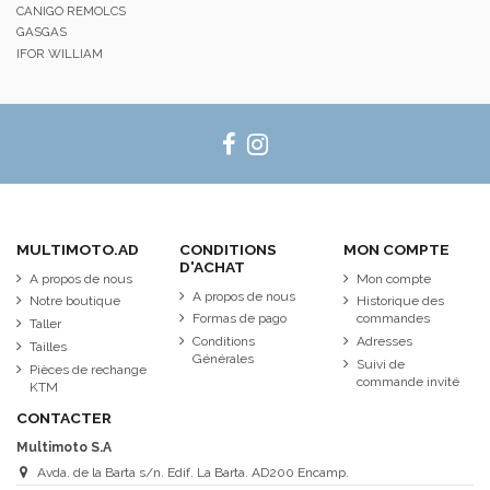
CANIGO REMOLCS
GASGAS
IFOR WILLIAM
MULTIMOTO.AD
CONDITIONS
MON COMPTE
D'ACHAT
A propos de nous
Mon compte
A propos de nous
Notre boutique
Historique des
Formas de pago
commandes
Taller
Conditions
Adresses
Tailles
Générales
Suivi de
Pièces de rechange
commande invité
KTM
CONTACTER
Multimoto S.A
Avda. de la Barta s/n. Edif. La Barta. AD200 Encamp.