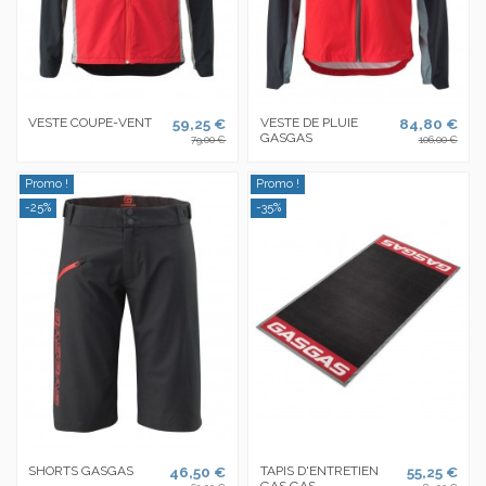
VESTE COUPE-VENT
59,25 €
VESTE DE PLUIE
84,80 €
GASGAS
79,00 €
106,00 €
Promo !
Promo !
-25%
-35%
SHORTS GASGAS
46,50 €
TAPIS D'ENTRETIEN
55,25 €