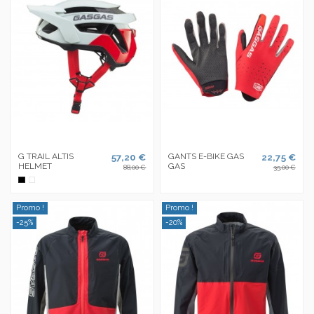
G TRAIL ALTIS
57,20 €
GANTS E-BIKE GAS
22,75 €
HELMET
GAS
88,00 €
35,00 €
Noir
Blanc
Promo !
Promo !
-25%
-20%