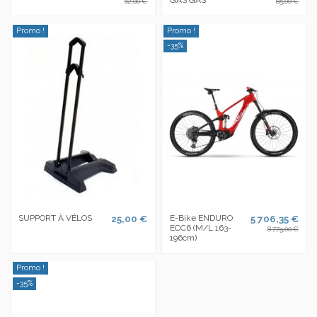
GAS GAS
62,00 €
85,00 €
Promo !
Promo !
-35%
SUPPORT À VÉLOS
25,00 €
E-Bike ENDURO
5 706,35 €
ECC6 (M/L 163-
8 779,00 €
196cm)
Promo !
-35%