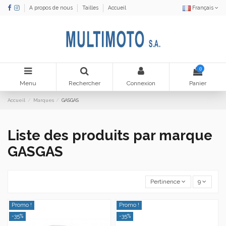
A propos de nous
Tailles
Accueil
Français
0
Menu
Rechercher
Connexion
Panier
Accueil
Marques
GASGAS
Liste des produits par marque
GASGAS
Pertinence
9
Promo !
Promo !
-35%
-35%