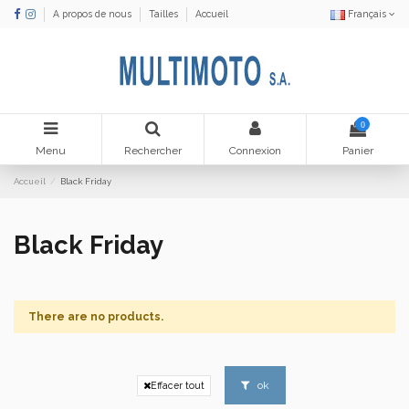
A propos de nous
Tailles
Accueil
Français
0
Menu
Rechercher
Connexion
Panier
Accueil
Black Friday
Black Friday
There are no products.
ok
Effacer tout