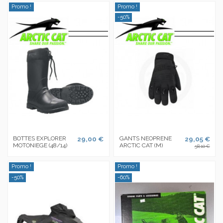
Promo !
Promo !
-50%
BOTTES EXPLORER
29,00 €
GANTS NEOPRENE
29,05 €
MOTONIEGE (48/14)
ARCTIC CAT (M)
58,10 €
Promo !
Promo !
-50%
-60%