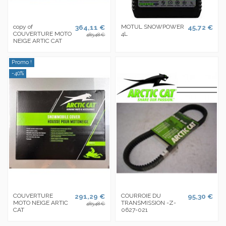
copy of
364,11 €
MOTUL SNOWPOWER
45,72 €
COUVERTURE MOTO
4L
485,48 €
NEIGE ARTIC CAT
Promo !
-40%
COUVERTURE
291,29 €
COURROIE DU
95,30 €
MOTO NEIGE ARTIC
TRANSMISSION -Z-
485,48 €
CAT
0627-021