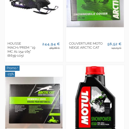
HOUSSE
244,94 €
COUVERTURE MOTO
56,52 €
MACH/PREM ''19
NEIGE ARCTIC CAT
489,88 €
141,29 €
MC A1 154-165"
(8639-105)
Promo !
-25%