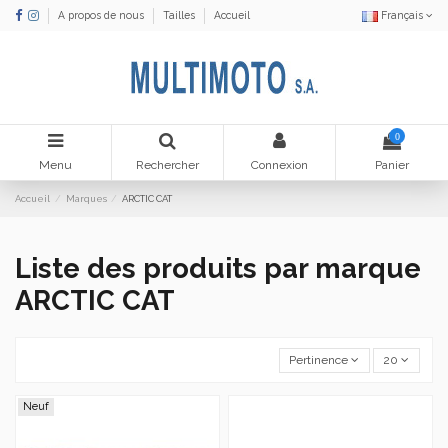
A propos de nous
Tailles
Accueil
Français
0
Menu
Rechercher
Connexion
Panier
Accueil
Marques
ARCTIC CAT
Liste des produits par marque
ARCTIC CAT
Pertinence
20
Neuf