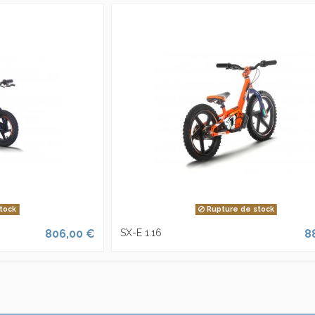
tock
Rupture de stock
806,00 €
SX-E 1.16
8