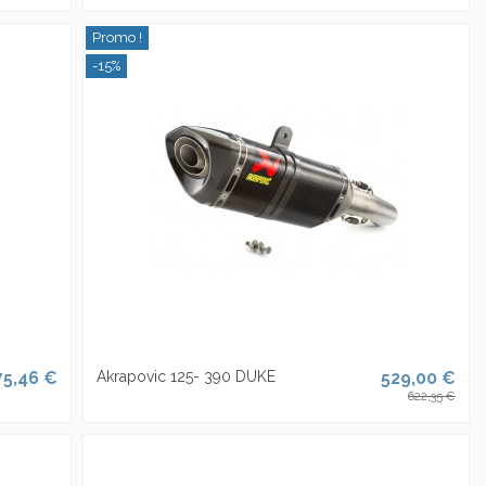
Promo !
-15%
75,46 €
Akrapovic 125- 390 DUKE
529,00 €
622,35 €