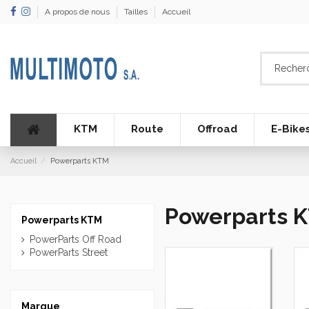
A propos de nous
Tailles
Accueil
KTM
Route
Offroad
E-Bike
Accueil
Powerparts KTM
Powerparts 
Powerparts KTM
PowerParts Off Road
PowerParts Street
Marque