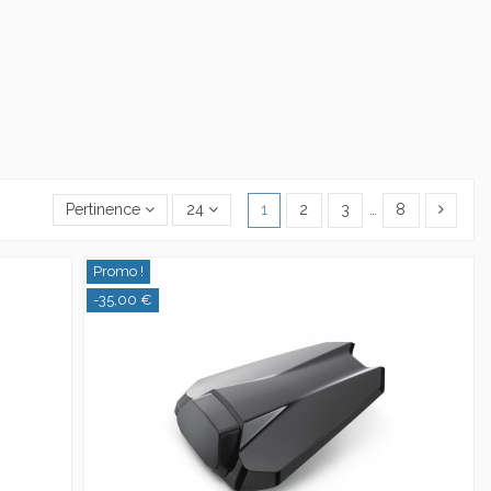
Pertinence
24
1
2
3
…
8
Promo !
-35,00 €