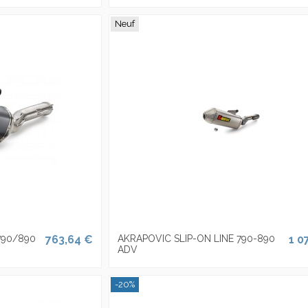
Neuf
790/890
763,64 €
AKRAPOVIC SLIP-ON LINE 790-890
1 0
ADV
-20%