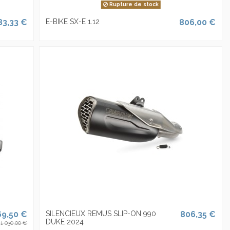
Rupture de stock
83,33 €
E-BIKE SX-E 1.12
806,00 €
69,50 €
SILENCIEUX REMUS SLIP-ON 990
806,35 €
DUKE 2024
1 030,00 €