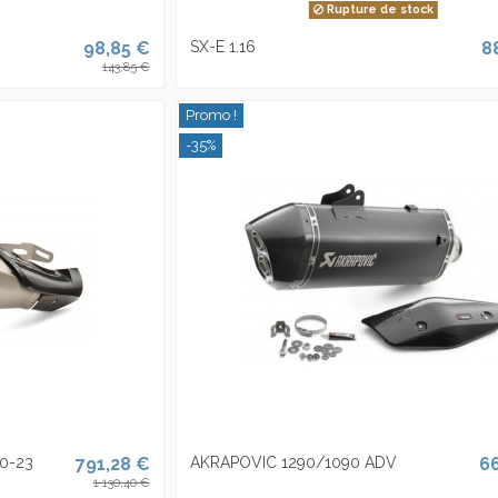
Rupture de stock
98,85 €
SX-E 1.16
8
143,85 €
Promo !
-35%
0-23
791,28 €
AKRAPOVIC 1290/1090 ADV
6
1 130,40 €