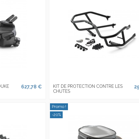
DUKE
627,78 €
KIT DE PROTECTION CONTRE LES
2
CHUTES
Promo !
-20%