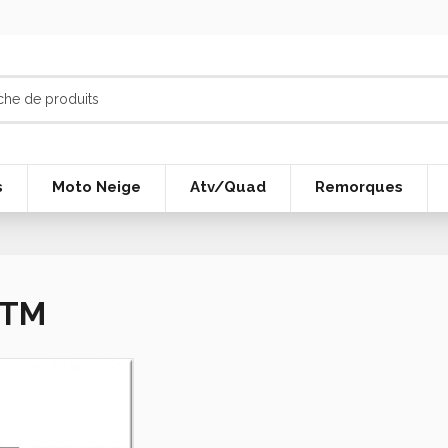
s
Moto Neige
Atv/Quad
Remorques
KTM