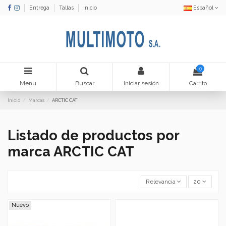
Entrega
Tallas
Inicio
Español
0
Menu
Buscar
Iniciar sesión
Carrito
Inicio
Marcas
ARCTIC CAT
Listado de productos por
marca ARCTIC CAT
Relevancia
20
Nuevo