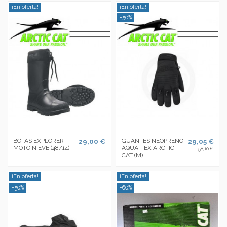
¡En oferta!
¡En oferta!
-50%
BOTAS EXPLORER
29,00 €
GUANTES NEOPRENO
29,05 €
MOTO NIEVE (48/14)
AQUA-TEX ARCTIC
58,10 €
CAT (M)
¡En oferta!
¡En oferta!
-50%
-60%