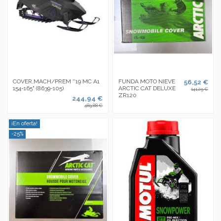
COVER,MACH/PREM ''19 MC A1
FUNDA MOTO NIEVE
56,52 €
154-165" (8639-105)
ARCTIC CAT DELUXE
141,29 €
ZR120
244,94 €
489,88 €
¡En oferta!
-25%