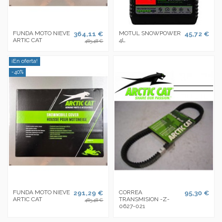
FUNDA MOTO NIEVE
364,11 €
MOTUL SNOWPOWER
45,72 €
ARTIC CAT
4L
485,48 €
¡En oferta!
-40%
FUNDA MOTO NIEVE
291,29 €
CORREA
95,30 €
ARTIC CAT
TRANSMISION -Z-
485,48 €
0627-021