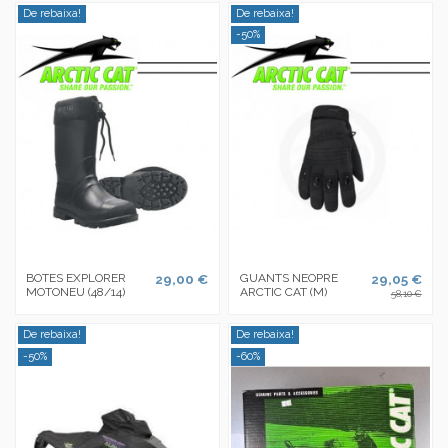
De rebaixa!
De rebaixa!
-50%
BOTES EXPLORER
29,00 €
GUANTS NEOPRE
29,05 €
MOTONEU (48/14)
ARCTIC CAT (M)
58,10 €
De rebaixa!
De rebaixa!
-50%
-60%