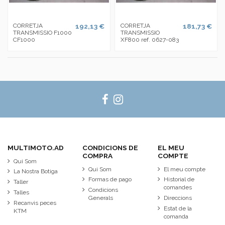
CORRETJA
192,13 €
CORRETJA
181,73 €
TRANSMISSIO F1000
TRANSMISSIO
CF1000
XF800 ref. 0627-083
MULTIMOTO.AD
CONDICIONS DE
EL MEU
COMPRA
COMPTE
Qui Som
Qui Som
El meu compte
La Nostra Botiga
Formas de pago
Historial de
Taller
comandes
Condicions
Talles
Generals
Direccions
Recanvis peces
Estat de la
KTM
comanda