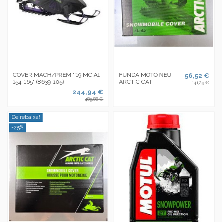
COVER,MACH/PREM ''19 MC A1
FUNDA MOTO NEU
56,52 €
154-165" (8639-105)
ARCTIC CAT
141,29 €
244,94 €
489,88 €
De rebaixa!
-25%