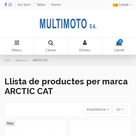
Qui Som
Talles
Home
Català
0
Menu
Cercar
Entreu
Carret
Inici
Marques
ARCTIC CAT
Llista de productes per marca
ARCTIC CAT
Importància
20
Nou