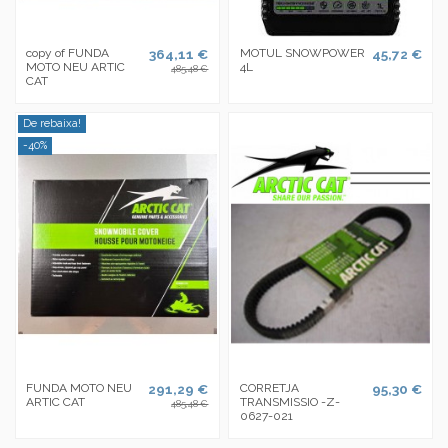
copy of FUNDA
364,11 €
MOTUL SNOWPOWER
45,72 €
MOTO NEU ARTIC
4L
485,48 €
CAT
De rebaixa!
-40%
FUNDA MOTO NEU
291,29 €
CORRETJA
95,30 €
ARTIC CAT
TRANSMISSIO -Z-
485,48 €
0627-021