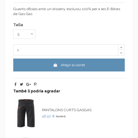
Guants oficials amb un disseny exclusiu 100% per a les E-Bikes
de Gas Gas
Talla
Afegir al carret
També li podria agradar
PANTALONS CURTS GASGAS
46,50 €
62,00 €