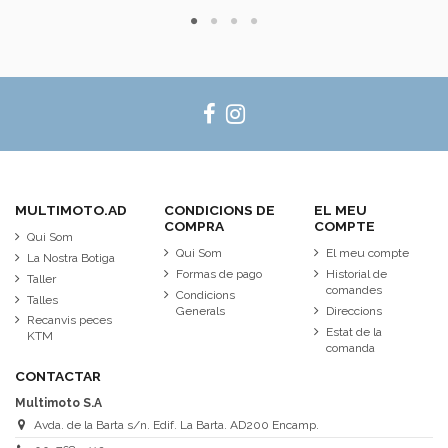
MULTIMOTO.AD
CONDICIONS DE
EL MEU
COMPRA
COMPTE
Qui Som
Qui Som
El meu compte
La Nostra Botiga
Formas de pago
Historial de
Taller
comandes
Condicions
Talles
Generals
Direccions
Recanvis peces
Estat de la
KTM
comanda
CONTACTAR
Multimoto S.A
Avda. de la Barta s/n. Edif. La Barta. AD200 Encamp.