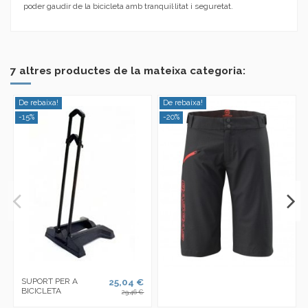
poder gaudir de la bicicleta amb tranquil·litat i seguretat.
En estoc
No reviews
1 Elements
Marca
7 altres productes de la mateixa categoria:
De rebaixa!
De rebaixa!
-15%
-20%
SUPORT PER A
25,04 €
BICICLETA
29,46 €