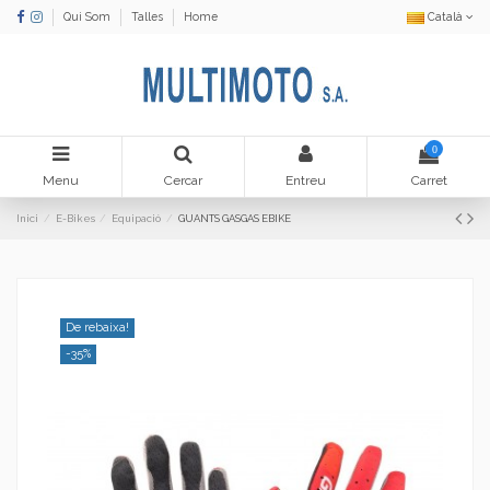
Qui Som
Talles
Home
Català
0
Menu
Cercar
Entreu
Carret
Inici
E-Bikes
Equipació
GUANTS GASGAS EBIKE
De rebaixa!
-35%