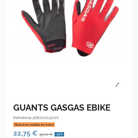
GUANTS GASGAS EBIKE
Referència
3GB22003710X
Darreres unitats en estoc
22,75 €
35,00 €
-35%