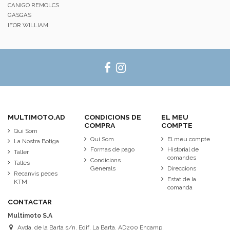
CANIGO REMOLCS
GASGAS
IFOR WILLIAM
MULTIMOTO.AD
CONDICIONS DE
EL MEU
COMPRA
COMPTE
Qui Som
Qui Som
El meu compte
La Nostra Botiga
Formas de pago
Historial de
Taller
comandes
Condicions
Talles
Generals
Direccions
Recanvis peces
Estat de la
KTM
comanda
CONTACTAR
Multimoto S.A
Avda. de la Barta s/n. Edif. La Barta. AD200 Encamp.