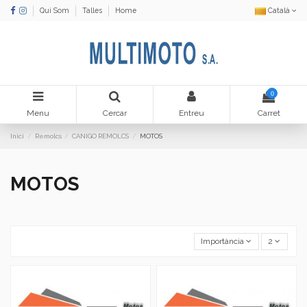
Qui Som
Talles
Home
Català
0
Menu
Cercar
Entreu
Carret
Inici
Remolcs
CANIGO REMOLCS
MOTOS
MOTOS
Importància
2