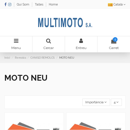
Qui Som
Talles
Home
Català
0
Menu
Cercar
Entreu
Carret
Inici
Remolcs
CANIGO REMOLCS
MOTO NEU
MOTO NEU
Importància
4