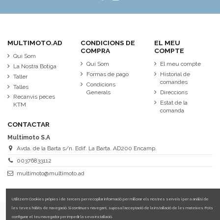
MULTIMOTO.AD
CONDICIONS DE
EL MEU
COMPRA
COMPTE
Qui Som
Qui Som
El meu compte
La Nostra Botiga
Formas de pago
Historial de
Taller
comandes
Condicions
Talles
Generals
Direccions
Recanvis peces
Estat de la
KTM
comanda
CONTACTAR
Multimoto S.A
Avda. de la Barta s/n. Edif. La Barta. AD200 Encamp.
00376833112
multimoto@multimoto.ad
Utilitzem Cookies pròpies i de tercers per recopilar informació per millorar els nostres serveis i per a anàlisi de
les teves hàbits de navegació. Si continues navegant, suposa l'acceptació de la instal·lació de les mateixes. Pots
configurar el teu navegador per impedir la seva instal·lació.
Més informació sobre les cookies.