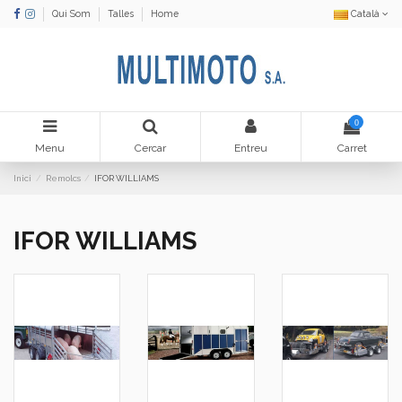
Qui Som
Talles
Home
Català
0
Menu
Cercar
Entreu
Carret
Inici
Remolcs
IFOR WILLIAMS
IFOR WILLIAMS