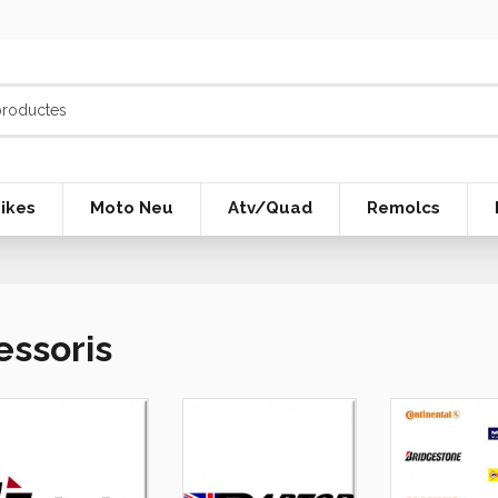
ikes
Moto Neu
Atv/Quad
Remolcs
essoris