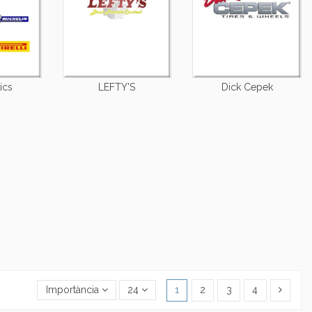
ics
LEFTY'S
Dick Cepek
Importància
24
1
2
3
4