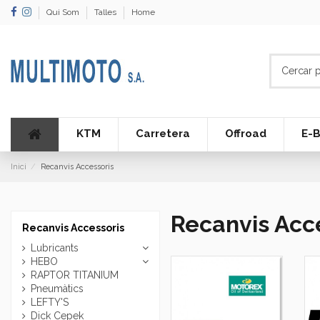
Qui Som
Talles
Home
KTM
Carretera
Offroad
E-B
Inici
Recanvis Accessoris
Recanvis Acc
Recanvis Accessoris
Lubricants
HEBO
RAPTOR TITANIUM
Pneumàtics
LEFTY'S
Dick Cepek