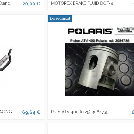
Blanc
20,00 €
MOTOREX BRAKE FLUID DOT-4
De rebaixa!
ACING
69,64 €
Pisto ATV 400 (0.25) 3084735