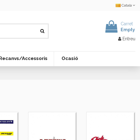
Català
Carret
Empty
Entreu
Recanvs/Accessoris
Ocasió