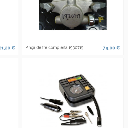
21,20 €
Pinça de fre complerta 1930719
79,00 €