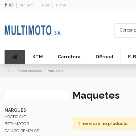
Qui Som
Talles
Home
KTM
Carretera
Offroad
E-B
Inici
Recomendados
Maquetes
Maquetes
MARQUES
ARCTIC CAT
There are no products.
BETAMOTOR
CANIGO REMOLCS