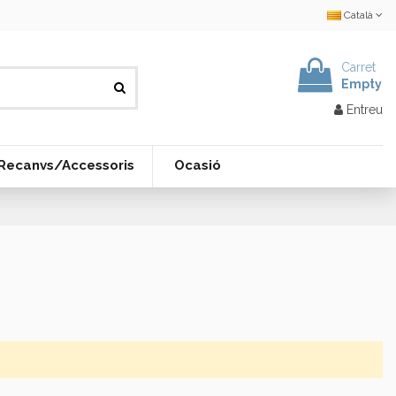
Català
Carret
Empty
Entreu
Recanvs/Accessoris
Ocasió