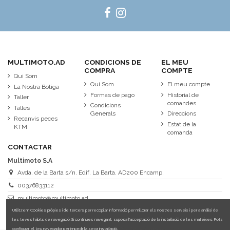
MULTIMOTO.AD
CONDICIONS DE
EL MEU
COMPRA
COMPTE
Qui Som
Qui Som
El meu compte
La Nostra Botiga
Formas de pago
Historial de
Taller
comandes
Condicions
Talles
Generals
Direccions
Recanvis peces
Estat de la
KTM
comanda
CONTACTAR
Multimoto S.A
Avda. de la Barta s/n. Edif. La Barta. AD200 Encamp.
00376833112
multimoto@multimoto.ad
Utilitzem Cookies pròpies i de tercers per recopilar informació per millorar els nostres serveis i per a anàlisi de
les teves hàbits de navegació. Si continues navegant, suposa l'acceptació de la instal·lació de les mateixes. Pots
configurar el teu navegador per impedir la seva instal·lació.
Més informació sobre les cookies.