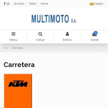
Qui Som
Talles
Home
Català
0
Menu
Cercar
Entreu
Carret
Inici
Carretera
Carretera