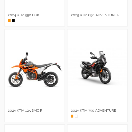
2024 KTM 990 DUKE
2025 KTM 890 ADVENTURE R
Naranja
Negro
2025 KTM 125 SMC R
2025 KTM 790 ADVENTURE
Naranja
Blanc