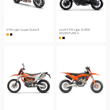
KTM 1390 Super Duke R
2026 KTM 1390 SUPER
ADVENTURE S
Naranja
Negro
Naranja
Negro