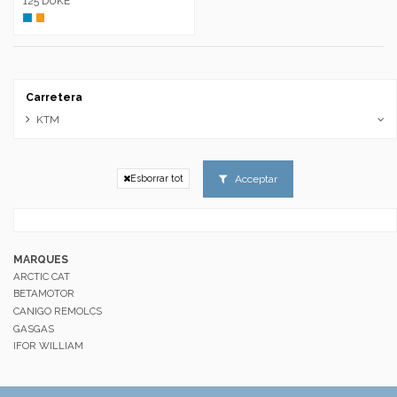
125 DUKE
Azul
Naranja
Carretera
KTM
Acceptar
Esborrar tot
MARQUES
ARCTIC CAT
BETAMOTOR
CANIGO REMOLCS
GASGAS
IFOR WILLIAM