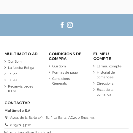
MULTIMOTO.AD
CONDICIONS DE
EL MEU
COMPRA
COMPTE
Qui Som
Qui Som
El meu compte
La Nostra Botiga
Formas de pago
Historial de
Taller
comandes
Condicions
Talles
Generals
Direccions
Recanvis peces
Estat de la
KTM
comanda
CONTACTAR
Multimoto S.A
Avda. de la Barta s/n. Edif. La Barta. AD200 Encamp.
00376833112
multimoto@multimoto.ad