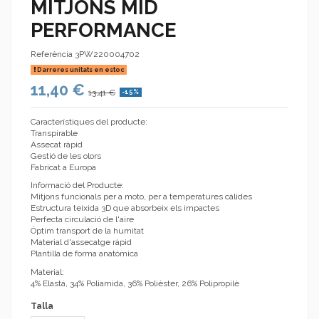
MITJONS MID
PERFORMANCE
Referència
3PW220004702
Darreres unitats en estoc
11,40 €
13,41 €
-15%
Característiques del producte:
Transpirable
Assecat ràpid
Gestió de les olors
Fabricat a Europa
Informació del Producte:
Mitjons funcionals per a moto, per a temperatures càlides
Estructura teixida 3D que absorbeix els impactes
Perfecta circulació de l'aire
Òptim transport de la humitat
Material d'assecatge ràpid
Plantilla de forma anatòmica
Material:
4% Elastà, 34% Poliamida, 36% Polièster, 26% Polipropilè
Talla