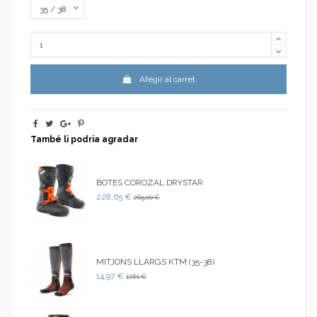
Afegir al carret
També li podria agradar
BOTES COROZAL DRYSTAR
228,65 €
269,00 €
MITJONS LLARGS KTM (35-38)
14,97 €
17,61 €