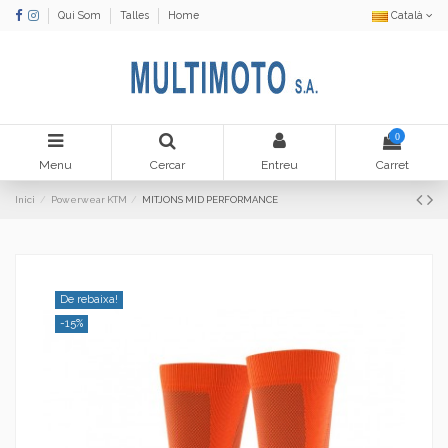
Qui Som
Talles
Home
Català
0
Menu
Cercar
Entreu
Carret
Inici
Powerwear KTM
MITJONS MID PERFORMANCE
De rebaixa!
-15%