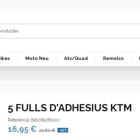
ikes
Moto Neu
Atv/Quad
Remolcs
5 FULLS D'ADHESIUS KTM
Referència
79608978000
16,95 €
22,60 €
-25%