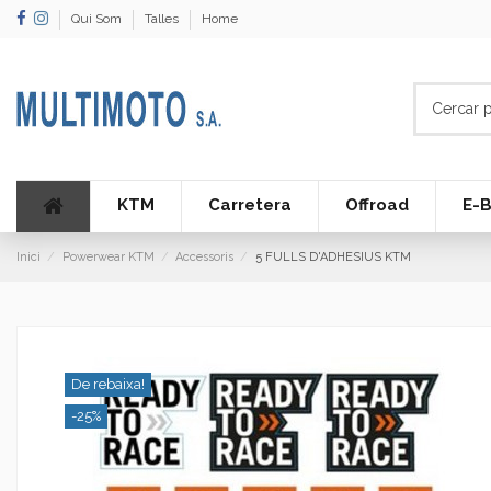
Qui Som
Talles
Home
KTM
Carretera
Offroad
E-B
Inici
Powerwear KTM
Accessoris
5 FULLS D'ADHESIUS KTM
De rebaixa!
-25%