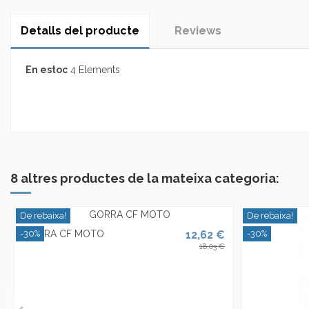
Detalls del producte
Reviews
En estoc
4 Elements
No reviews
8 altres productes de la mateixa categoria:
De rebaixa!
De rebaixa!
GORRA CF MOTO
12,62 €
-30%
-30%
18,03 €