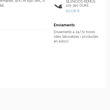
s germanes, la KTM 690 SMC R
SILENCIOS REMUS
at.
125-390 DUKE
627,78 €
Enviaments
Enviaments a 24/72 hores
(dies laborables i productes
en estoc)