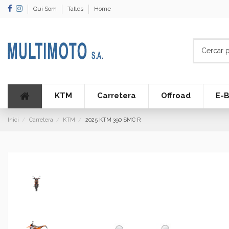
Qui Som
Talles
Home
KTM
Carretera
Offroad
E-B
Inici
Carretera
KTM
2025 KTM 390 SMC R