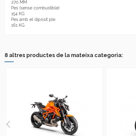
270 MM
Pes (sense combustible)
154 KG
Pes amb el dipòsit ple
161 KG
No reviews
8 altres productes de la mateixa categoria: