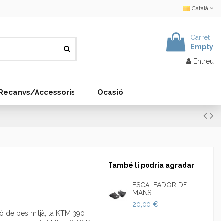
Català
Carret
Empty
Entreu
Recanvs/Accessoris
Ocasió
També li podria agradar
ESCALFADOR DE
MANS
20,00 €
lló de pes mitjà, la KTM 390