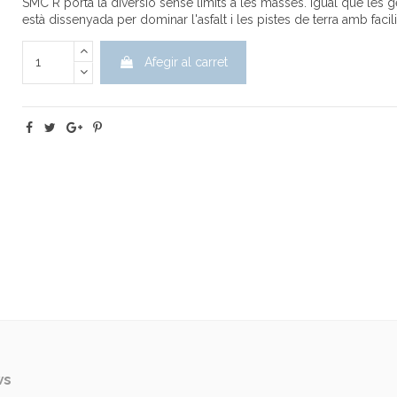
SMC R porta la diversió sense límits a les masses. Igual que le
està dissenyada per dominar l'asfalt i les pistes de terra amb facilit
Afegir al carret
ws