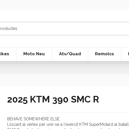
ikes
Moto Neu
Atv/Quad
Remolcs
2025 KTM 390 SMC R
BEHAVE SOMEWHERE ELSE
Lliscant al vèrtex per unir-se a l'exèrcit KTM SuperMotard al bata