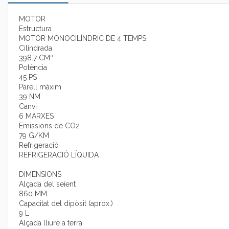
MOTOR
Estructura
MOTOR MONOCILÍNDRIC DE 4 TEMPS
Cilindrada
398.7 CM³
Potència
45 PS
Parell màxim
39 NM
Canvi
6 MARXES
Emissions de CO2
79 G/KM
Refrigeració
REFRIGERACIÓ LÍQUIDA
DIMENSIONS
Alçada del seient
860 MM
Capacitat del dipòsit (aprox.)
9 L
Alçada lliure a terra