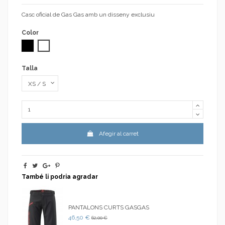
Casc oficial de Gas Gas amb un disseny exclusiu
Color
Negro
Blanc
Talla
Afegir al carret
També li podria agradar
PANTALONS CURTS GASGAS
46,50 €
62,00 €