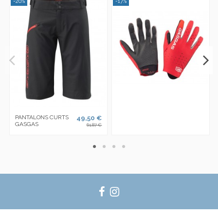
-20%
-17%
PANTALONS CURTS
49,50 €
GASGAS
61,87 €