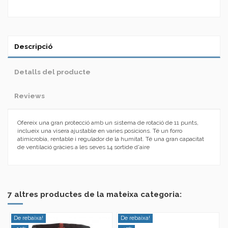
Descripció
Detalls del producte
Reviews
Ofereix una gran protecció amb un sistema de rotació de 11 punts,
inclueix una visera ajustable en varies posicions. Té un forro
atimicrobia, rentable i regulador de la humitat. Té una gran capacitat
de ventilació gràcies a les seves 14 sortide d'aire
En estoc
No reviews
1 Elements
Marca
7 altres productes de la mateixa categoria:
De rebaixa!
De rebaixa!