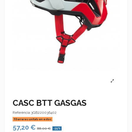
CASC BTT GASGAS
Referència
3GB220036402
Darreres unitats en estoc
57,20 €
88,00 €
-35%