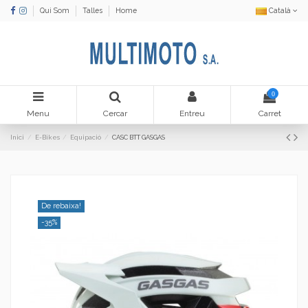
Qui Som
Talles
Home
Català
0
Menu
Cercar
Entreu
Carret
Inici
E-Bikes
Equipació
CASC BTT GASGAS
De rebaixa!
-35%