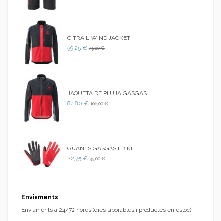
G TRAIL WIND JACKET
59,25 €
79,00 €
JAQUETA DE PLUJA GASGAS
84,80 €
106,00 €
GUANTS GASGAS EBIKE
22,75 €
35,00 €
Enviaments
Enviaments a 24/72 hores (dies laborables i productes en estoc)