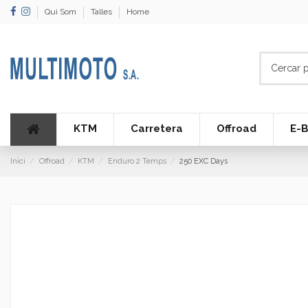
Qui Som
Talles
Home
KTM
Carretera
Offroad
E-B
Inici
Offroad
KTM
Enduro 2 Temps
250 EXC Days