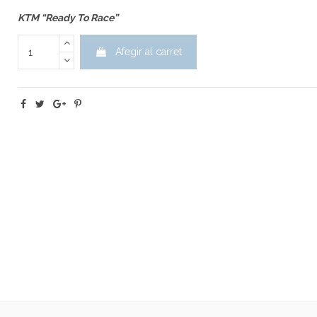
KTM “Ready To Race”
Afegir al carret