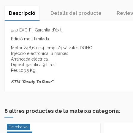
Descripció
Detalls del producte
Revie
250 EXC-F : Garantia d'éxit.
Edició molt limitada.
Motor 248,6 cc 4 temps/4 vàlvules DOHC.
Injecció electrònica, 6 marxes.
Arrancada elèctrica.
Dipòsit gasolina 9 litres.
Pes 103,5 Kg.
KTM “Ready To Race”
No reviews
8 altres productes de la mateixa categoria:
De rebaixa!