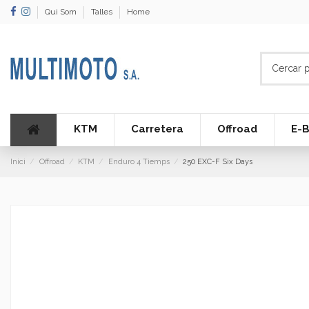
Qui Som
Talles
Home
KTM
Carretera
Offroad
E-B
Inici
Offroad
KTM
Enduro 4 Tiemps
250 EXC-F Six Days