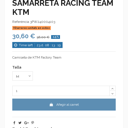
SAMARRETA RACING TEAM
KTM
Referència
3PW240004103
Darreres unitats en estoc
30,60 €
36,00 €
-15%
Time left
23
d.
08
:
13
:
19
Camiseta de KTM Factory Team
Talla
Afegir al carret