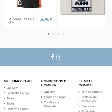
SAMARRETA DONA
35,85 €
KTM
MULTIMOTO.AD
CONDICIONS DE
EL MEU
COMPRA
COMPTE
Qui Som
Qui Som
El meu compte
La Nostra Botiga
Formas de pago
Historial de
Taller
comandes
Condicions
Talles
Generals
Direccions
Recanvis peces
Estat de la