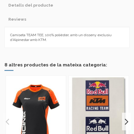
Detalls del producte
Reviews
Camiseta TEAM TEE, 100% polièster, amb un disseny exclusiu
d'
Alpinestar
amb KTM.
En estoc
No reviews
2 Elements
Marca
8 altres productes de la mateixa categoria: