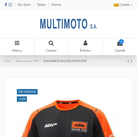
Qui Som
Talles
Home
Català
0
Menu
Cercar
Entreu
Carret
Inici
Powerwear KTM
SAMARRETA RACING TEAM KTM
De rebaixa!
-15%