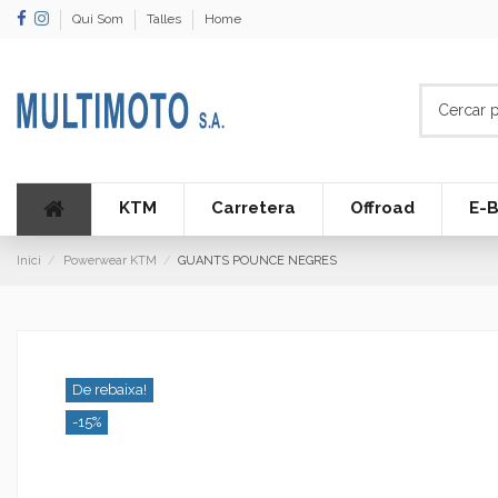
Qui Som
Talles
Home
KTM
Carretera
Offroad
E-B
Inici
Powerwear KTM
GUANTS POUNCE NEGRES
De rebaixa!
-15%