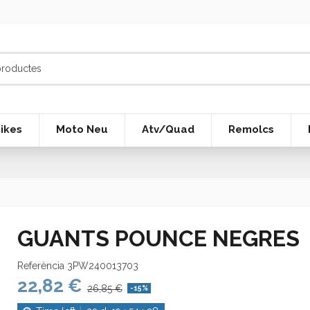
ikes
Moto Neu
Atv/Quad
Remolcs
GUANTS POUNCE NEGRES
Referència
3PW240013703
22,82 €
26,85 €
-15%