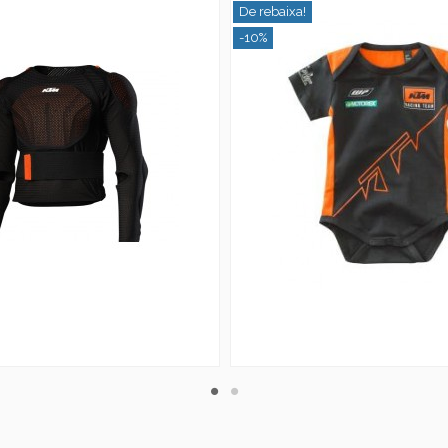
De rebaixa!
-10%