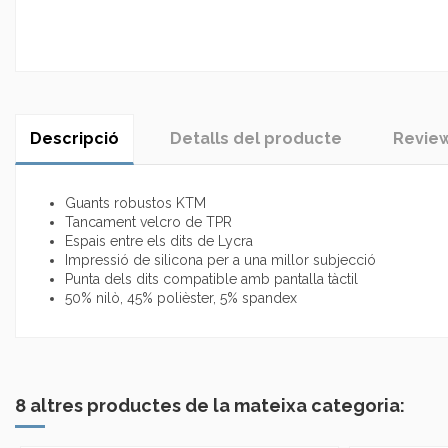
Descripció
Detalls del producte
Revie
Guants robustos KTM
Tancament velcro de TPR
Espais entre els dits de Lycra
Impressió de silicona per a una millor subjecció
Punta dels dits compatible amb pantalla tàctil
50% nilò, 45% polièster, 5% spandex
En estoc
No reviews
4 Elements
8 altres productes de la mateixa categoria: