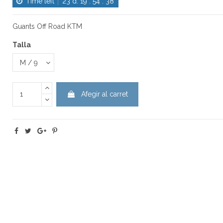
Time left
23
d.
19
:
54
:
37
Guants Off Road KTM
Talla
Afegir al carret