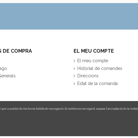
S DE COMPRA
EL MEU COMPTE
El meu compte
ago
Historial de comandes
Generals
Direccions
Estat de la comanda
 per a anàlisi de les teves hàbits de navegació. Si continues navegant, suposa l'acceptació de la instal·