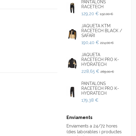
PANTALONS
RACETECH
129,20 €
152,00 €
JAQUETA KTM
RACETECH BLACK /
SAFARI
190,40 €
224,00 €
JAQUETA
RACETECH PRO K-
HYDRATECH
228,65 €
269,00 €
PANTALONS
RACETECH PRO K-
HYDRATECH
179,38 €
Enviaments
Enviaments a 24/72 hores
(dies laborables i productes