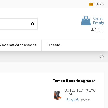
Català
Carret
Empty
Entreu
Recanvs/Accessoris
Ocasió
També li podria agradar
BOTES TECH 7 EXC
KTM
362,95 €
427,00 €