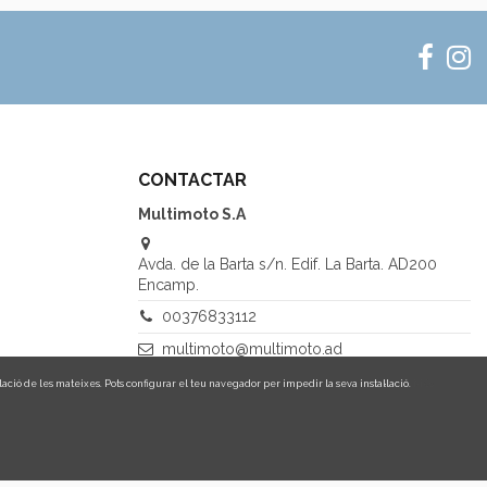
CONTACTAR
Multimoto S.A
Avda. de la Barta s/n. Edif. La Barta. AD200
Encamp.
00376833112
multimoto@multimoto.ad
lació de les mateixes. Pots configurar el teu navegador per impedir la seva instal·lació.
Més