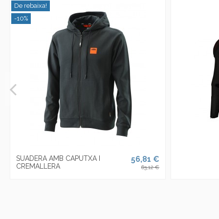
De rebaixa!
-10%
SUADERA AMB CAPUTXA I
56,81 €
CREMALLERA
63,12 €