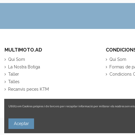
MULTIMOTO.AD
CONDICION
Qui Som
Qui Som
La Nostra Botiga
Formas de p
Taller
Condicions 
Talles
Recanvis peces KTM
Utilitzem Cookies pròpies i de tercers per recopilar informació per millorar els nostres serveis i
informació sobre les cookies.
Aceptar