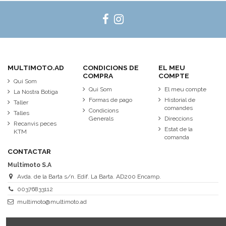
MULTIMOTO.AD
CONDICIONS DE
EL MEU
COMPRA
COMPTE
Qui Som
Qui Som
El meu compte
La Nostra Botiga
Formas de pago
Historial de
Taller
comandes
Condicions
Talles
Generals
Direccions
Recanvis peces
Estat de la
KTM
comanda
CONTACTAR
Multimoto S.A
Avda. de la Barta s/n. Edif. La Barta. AD200 Encamp.
00376833112
multimoto@multimoto.ad