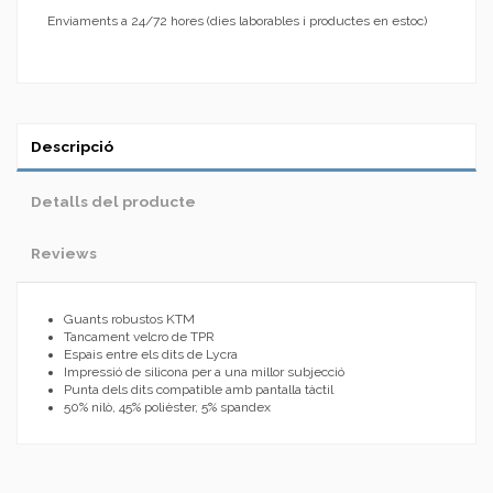
Enviaments a 24/72 hores (dies laborables i productes en estoc)
Descripció
Detalls del producte
Reviews
Guants robustos KTM
Tancament velcro de TPR
Espais entre els dits de Lycra
Impressió de silicona per a una millor subjecció
Punta dels dits compatible amb pantalla tàctil
50% nilò, 45% polièster, 5% spandex
En estoc
No reviews
4 Elements
Marca