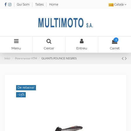
Qui Som
Talles
Home
Català
0
Menu
Cercar
Entreu
Carret
Inici
Powerwear KTM
GUANTS POUNCE NEGRES
De rebaixa!
-15%