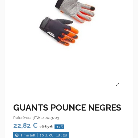
GUANTS POUNCE NEGRES
Referència
3PW240013703
22,82 €
26,85 €
-15%
Time left
20
d.
08
:
18
:
28