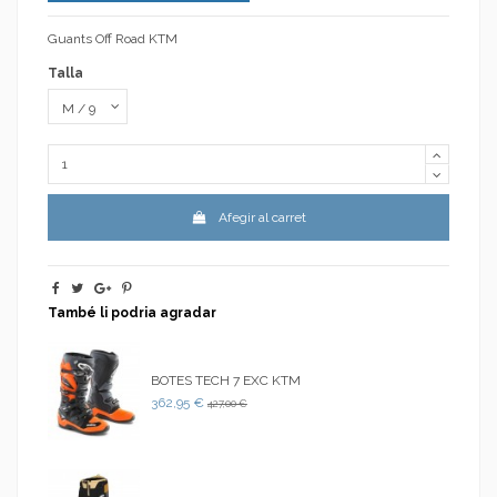
Guants Off Road KTM
Talla
Afegir al carret
També li podria agradar
BOTES TECH 7 EXC KTM
362,95 €
427,00 €