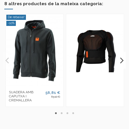
8 altres productes de la mateixa categoria:
De rebaixa!
-10%
SUADERA AMB
56,81 €
CAPUTXA I
63,12 €
CREMALLERA