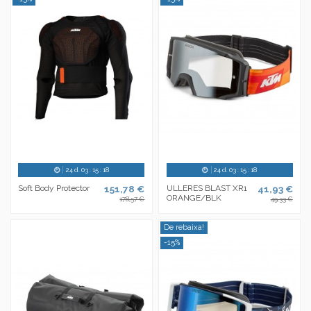
24
d.
03
:
15
:
18
24
d.
03
:
15
:
18
Soft Body Protector
151,78 €
ULLERES BLAST XR1
41,93 €
ORANGE/BLK
178,57 €
49,33 €
De rebaixa!
-15%