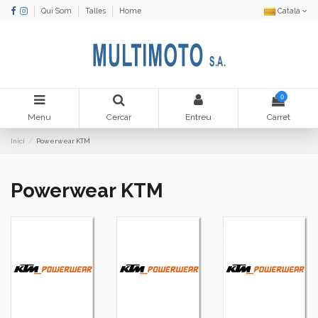
Qui Som
Talles
Home
Català
0
Menu
Cercar
Entreu
Carret
Inici
Powerwear KTM
Powerwear KTM