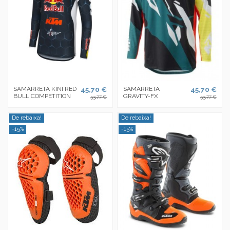
SAMARRETA KINI RED
45,70 €
SAMARRETA
45,70 €
BULL COMPETITION
GRAVITY-FX
53,77 €
53,77 €
De rebaixa!
De rebaixa!
-15%
-15%