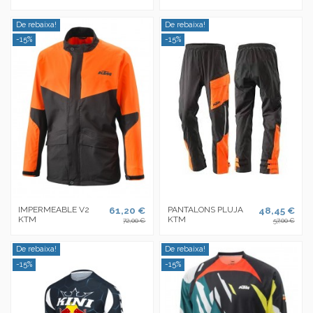
De rebaixa!
De rebaixa!
-15%
-15%
IMPERMEABLE V2
61,20 €
PANTALONS PLUJA
48,45 €
KTM
KTM
72,00 €
57,00 €
De rebaixa!
De rebaixa!
-15%
-15%