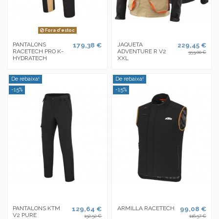
Fora d'estoc
PANTALONS
179,38 €
JAQUETA
229,45 €
RACETECH PRO K-
ADVENTURE R V2
353,00 €
HYDRATECH
XXL
De rebaixa!
De rebaixa!
-15%
-15%
PANTALONS KTM
129,64 €
ARMILLA RACETECH
99,08 €
V2 PURE
152,52 €
116,57 €