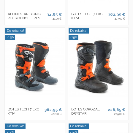
ALPINESTAR BIONIC
34,85 €
BOTES TECH 7 EXC
362,95 €
PLUS GENOLLERES
KTM
41,00 €
427,00 €
De rebaixa!
De rebaixa!
-15%
-15%
BOTES TECH 7 EXC
362,95 €
BOTES COROZAL
228,65 €
KTM
DRYSTAR
427,00 €
269,00 €
De rebaixa!
De rebaixa!
-15%
-15%