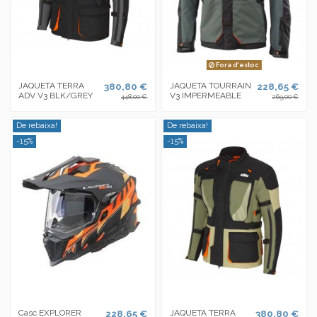
Fora d'estoc
JAQUETA TERRA
380,80 €
JAQUETA TOURRAIN
228,65 €
ADV V3 BLK/GREY
V3 IMPERMEABLE
448,00 €
269,00 €
De rebaixa!
De rebaixa!
-15%
-15%
Casc EXPLORER
228,65 €
JAQUETA TERRA
380,80 €