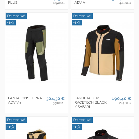
PLUS
ADV V3
269,00 €
448,00 €
De rebaixa!
De rebaixa!
-15%
-15%
PANTALONS TERRA
304,30 €
JAQUETA KTM
190,40 €
ADV V3
RACETECH BLACK
358,00 €
224,00 €
/ SAFARI
De rebaixa!
De rebaixa!
-15%
-15%