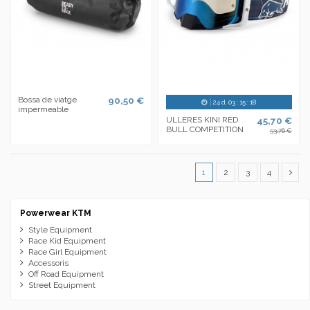
Bossa de viatge
90,50 €
24
d.
03
:
15
:
18
impermeable
ULLERES KINI RED
45,70 €
BULL COMPETITION
53,76 €
1
2
3
4
Powerwear KTM
Style Equipment
Race Kid Equipment
Race Girl Equipment
Accessoris
Off Road Equipment
Street Equipment