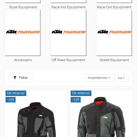
Style Equipment
Race Kid Equipment
Race Girl Equipment
Accessoris
Off Road Equipment
Street Equipment
Filtre
Importància
24
De rebaixa!
De rebaixa!
-15%
-15%