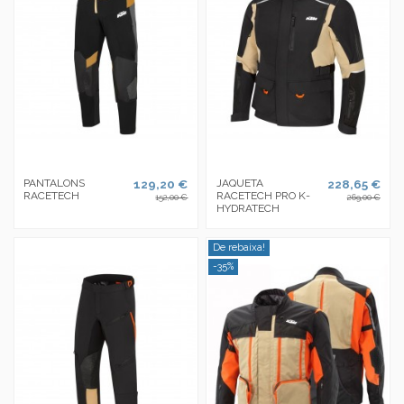
PANTALONS
129,20 €
JAQUETA
228,65 €
RACETECH
RACETECH PRO K-
152,00 €
269,00 €
HYDRATECH
De rebaixa!
-35%