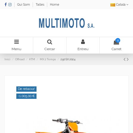
Qui Som
Talles
Home
Català
0
Menu
Cercar
Entreu
Carret
Inici
Offroad
KTM
MX 2 Temps
250 SX 2024
De rebaixa!
-1.005,00 €