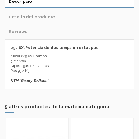
Descripció
Detalls del producte
Reviews
250 SX: Potencia de dos temps en estat pur.
Motor 249 cc 2 temps.
5 marxes.
Dipòsit gasolina 7 litres.
Pes 95,4 Kg.
KTM “Ready To Race”
No reviews
Marca
5 altres productes de la mateixa categoria: