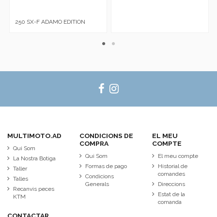
250 SX-F ADAMO EDITION
MULTIMOTO.AD
CONDICIONS DE
EL MEU
COMPRA
COMPTE
Qui Som
Qui Som
El meu compte
La Nostra Botiga
Formas de pago
Historial de
Taller
comandes
Condicions
Talles
Generals
Direccions
Recanvis peces
Estat de la
KTM
comanda
CONTACTAR