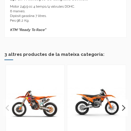
Motor 249,9 cc 4 temps/4 vàlvules DOHC.
6 marxes.
Dipòsit gasolina 7 litres.
Pes 98,2 Kg.
KTM “Ready To Race”
No reviews
Marca
3 altres productes de la mateixa categoria: