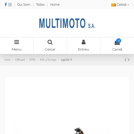
Qui Som
Talles
Home
Català
0
Menu
Cercar
Entreu
Carret
Inici
Offroad
KTM
MX 4 Temps
250 SX-F