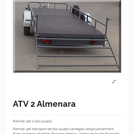
ATV 2 Almenara
Remolc per a dos quads.
Remolc pel transport de dos quads carregats longitudinalment.
Porta posterior abatible. Baranes laterals. Solera de tauler finlandès