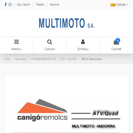
Qui Som
Talles
Home
Català
0
Menu
Cercar
Entreu
Carret
Inici
Remolcs
CANIGO REMOLCS
ATV / QUAD
ATV 2 Almenara