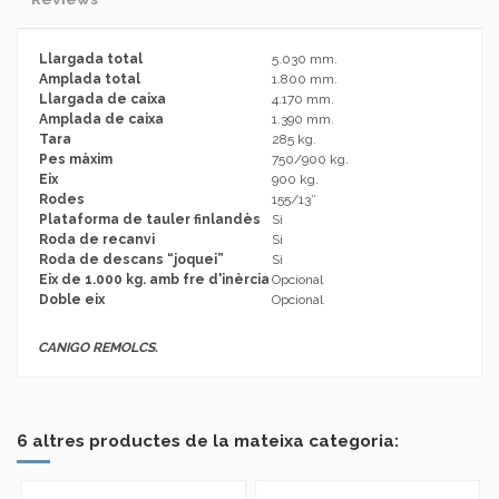
Llargada total
5.030 mm.
Amplada total
1.800 mm.
Llargada de caixa
4.170 mm.
Amplada de caixa
1.390 mm.
Tara
285 kg.
Pes màxim
750/900 kg.
Eix
900 kg.
Rodes
155/13″
Plataforma de tauler finlandès
Si
Roda de recanvi
Si
Roda de descans “joquei”
Si
Eix de 1.000 kg. amb fre d'inèrcia
Opcional
Doble eix
Opcional
CANIGO REMOLCS.
No reviews
Marca
6 altres productes de la mateixa categoria: