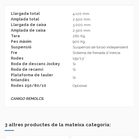
Llargada total
4.120 mm.
Amplada total
2.500 mm.
Llargada de caixa
3.000 mm.
Amplada de caixa
2.500 mm.
Tara
260 Kg.
Pes màxim
900 Kg.
Suspensió
Suspensió de torsió independent
Fre
Sistema de frenada d’inèrcia
Rodes
155/13”
Roda de descans Jockey
Si
Roda de recanvi
Si
Plataforma de tauler
Si
finlandès
Rodes 250/80/10
Opcional
CANIGO REMOLCS.
No reviews
Marca
3 altres productes de la mateixa categoria: