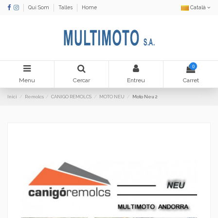
Qui Som
Talles
Home
Català
0
Menu
Cercar
Entreu
Carret
Inici
Remolcs
CANIGO REMOLCS
MOTO NEU
Moto Neu 2