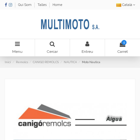
Qui Som
Talles
Home
Català
0
Menu
Cercar
Entreu
Carret
Inici
Remolcs
CANIGO REMOLCS
NAUTICA
Moto Nàutica