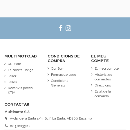
MULTIMOTO.AD
CONDICIONS DE
EL MEU
COMPRA
COMPTE
Qui Som
Qui Som
El meu compte
La Nostra Botiga
Formas de pago
Historial de
Taller
comandes
Condicions
Talles
Generals
Direccions
Recanvis peces
Estat de la
KTM
comanda
CONTACTAR
Multimoto S.A
Avda. de la Barta s/n. Edif. La Barta. AD200 Encamp.
00376833112