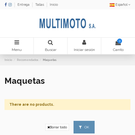
Entrega
Tallas
Inicio
Español
0
Menu
Buscar
Iniciar sesión
Carrito
Inicio
Recomendados
Maquetas
Maquetas
There are no products.
OK
Borrar todo