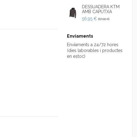
DESSUADERA KTM
AMB CAPUTXA
56,95 €
67,00 €
Enviaments
Enviaments a 24/72 hores
(dies laborables i productes
en estoc)