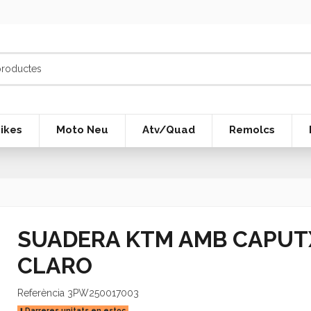
ikes
Moto Neu
Atv/Quad
Remolcs
SUADERA KTM AMB CAPUT
CLARO
Referència
3PW250017003
Darreres unitats en estoc