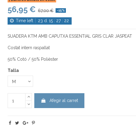
56,95 €
67,00 €
-15%
Time left
23
d.
15
:
27
:
21
SUADERA KTM AMB CAPUTXA ESSENTIAL GRIS CLAR JASPEAT
Costat intern raspallat
50% Cotó / 50% Polièster
Talla
Afegir al carret