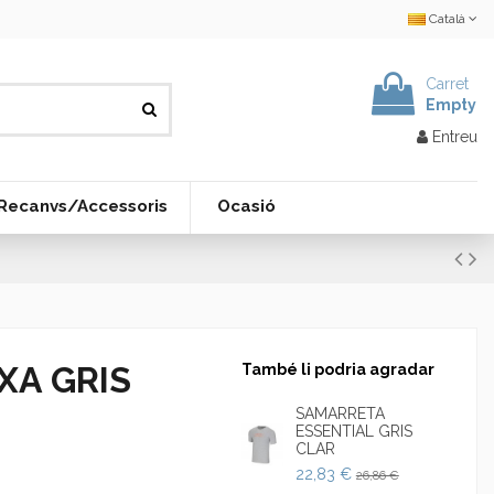
Català
Carret
Empty
Entreu
Recanvs/Accessoris
Ocasió
XA GRIS
També li podria agradar
SAMARRETA
ESSENTIAL GRIS
CLAR
22,83 €
26,86 €