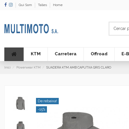
Qui Som
Talles
Home
KTM
Carretera
Offroad
E-B
Inici
Powerwear KTM
SUADERA KTM AMB CAPUTXA GRIS CLARO
De rebaixa!
-15%