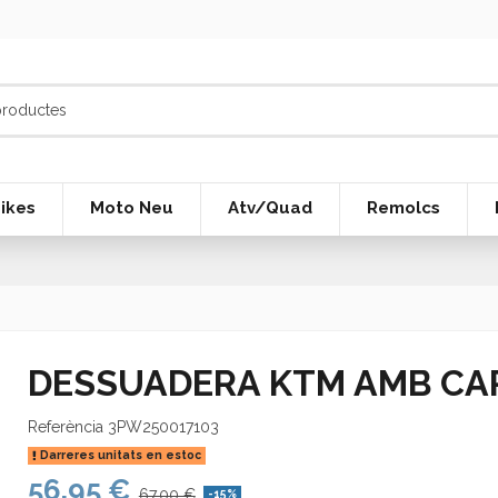
ikes
Moto Neu
Atv/Quad
Remolcs
DESSUADERA KTM AMB CA
Referència
3PW250017103
Darreres unitats en estoc
56,95 €
67,00 €
-15%