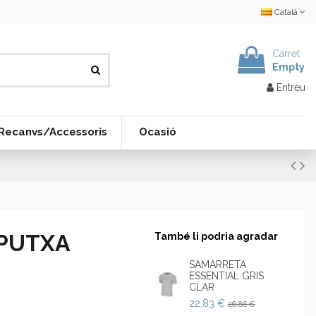
Català
Carret
Empty
Entreu
Recanvs/Accessoris
Ocasió
PUTXA
També li podria agradar
SAMARRETA
ESSENTIAL GRIS
CLAR
22,83 €
26,86 €