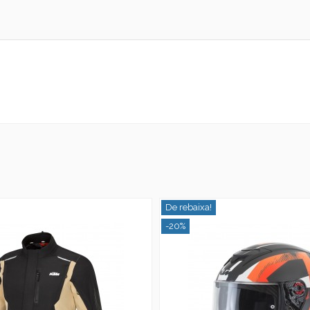
De rebaixa!
-20%