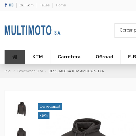
Qui Som
Talles
Home
KTM
Carretera
Offroad
E-B
Inici
Powerwear KTM
DESSUADERA KTM AMB CAPUTXA
De rebaixa!
-15%