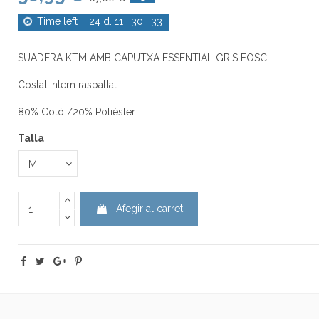
Time left
24
d.
11
:
30
:
32
SUADERA KTM AMB CAPUTXA ESSENTIAL GRIS FOSC
Costat intern raspallat
80% Cotó /20% Polièster
Talla
Afegir al carret