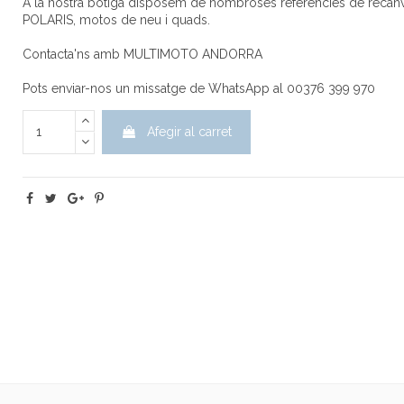
A la nostra botiga disposem de nombroses referències de recanv
POLARIS, motos de neu i quads.
Contacta'ns amb MULTIMOTO ANDORRA
Pots enviar-nos un missatge de WhatsApp al 00376 399 970
Afegir al carret