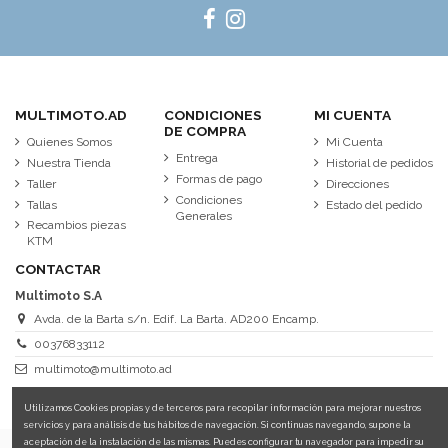
MULTIMOTO.AD
CONDICIONES
MI CUENTA
DE COMPRA
Quienes Somos
Mi Cuenta
Entrega
Nuestra Tienda
Historial de pedidos
Formas de pago
Taller
Direcciones
Condiciones
Tallas
Estado del pedido
Generales
Recambios piezas
KTM
CONTACTAR
Multimoto S.A
Avda. de la Barta s/n. Edif. La Barta. AD200 Encamp.
00376833112
multimoto@multimoto.ad
Utilizamos Cookies propias y de terceros para recopilar información para mejorar nuestros
servicios y para análisis de tus hábitos de navegación. Si continuas navegando, supone la
aceptación de la instalación de las mismas. Puedes configurar tu navegador para impedir su