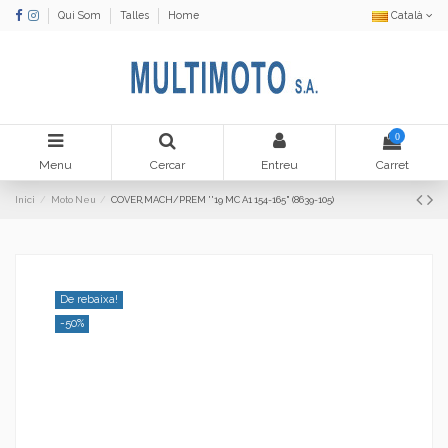
Qui Som
Talles
Home
Català
0
Menu
Cercar
Entreu
Carret
Inici
Moto Neu
COVER,MACH/PREM ''19 MC A1 154-165" (8639-105)
De rebaixa!
-50%