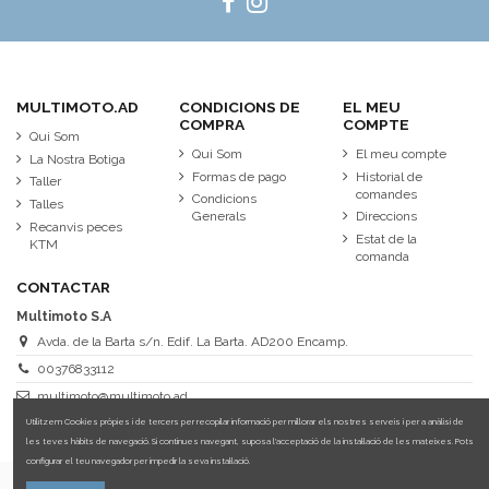
MULTIMOTO.AD
CONDICIONS DE
EL MEU
COMPRA
COMPTE
Qui Som
Qui Som
El meu compte
La Nostra Botiga
Formas de pago
Historial de
Taller
comandes
Condicions
Talles
Generals
Direccions
Recanvis peces
Estat de la
KTM
comanda
CONTACTAR
Multimoto S.A
Avda. de la Barta s/n. Edif. La Barta. AD200 Encamp.
00376833112
multimoto@multimoto.ad
Utilitzem Cookies pròpies i de tercers per recopilar informació per millorar els nostres serveis i per a anàlisi de
les teves hàbits de navegació. Si continues navegant, suposa l'acceptació de la instal·lació de les mateixes. Pots
configurar el teu navegador per impedir la seva instal·lació.
Més informació sobre les cookies.