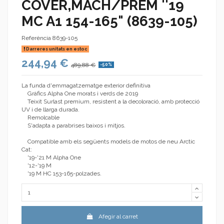
COVER,MACH/PREM ''19
MC A1 154-165" (8639-105)
Referència
8639-105
Darreres unitats en estoc
244,94 €
489,88 €
-50%
La funda d'emmagatzematge exterior definitiva
Gràfics Alpha One morats i verds de 2019
Teixit Surlast premium, resistent a la decoloració, amb protecció
UV i de llarga durada.
Remolcable
S'adapta a parabrises baixos i mitjos.
Compatible amb els següents models de motos de neu Arctic
Cat:
'19-'21 M Alpha One
'12-'19 M
'19 M HC 153-165-polzades.
Afegir al carret