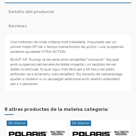
Detalls del producte
Reviews
Una motoneu de mida mitjana molt treballada, impulsada per un
primer motor EFI de 2 temps monocilíndric de 400cc i una suspensió
posterior ajustable XTRA-ACTION.
BLAST XR Touring ve de sèrie amb versatilitat "crossover". Equipat
amb suspensió del darrere de doble impacte i un bastidor de rail
doble no articulat, fa que sigui més fàcil per a tot tipus de pilots
enfrontar-se a el terreny més desafiant. Els ressorts de sobrecàrrega
ajuden a sostenir a un passatger addicional amb seients estàndard
per a 2 persones.
No reviews
Marca
8 altres productes de la mateixa categoria:
De rebaixa!
De rebaixa!