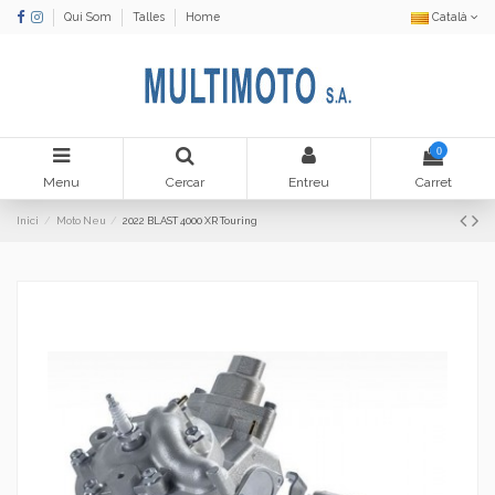
Qui Som
Talles
Home
Català
0
Menu
Cercar
Entreu
Carret
Inici
Moto Neu
2022 BLAST 4000 XR Touring