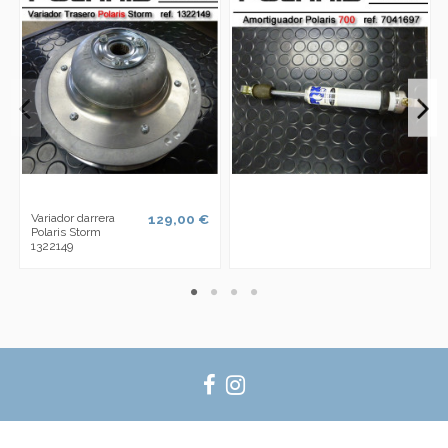
Variador darrera
129,00 €
Polaris Storm
1322149