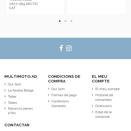
0627-084 ARCTIC
CAT
MULTIMOTO.AD
CONDICIONS DE
EL MEU
COMPRA
COMPTE
Qui Som
Qui Som
El meu compte
La Nostra Botiga
Formas de pago
Historial de
Taller
comandes
Condicions
Talles
Generals
Direccions
Recanvis peces
Estat de la
KTM
comanda
CONTACTAR