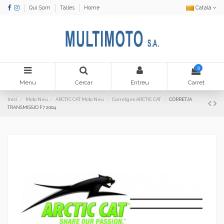
Qui Som
Talles
Home
Català
0
Menu
Cercar
Entreu
Carret
Inici
Moto Neu
ARCTIC CAT Moto Neu
Corretges ARCTIC CAT
CORRETJA
TRANSMISSIO F7 2004