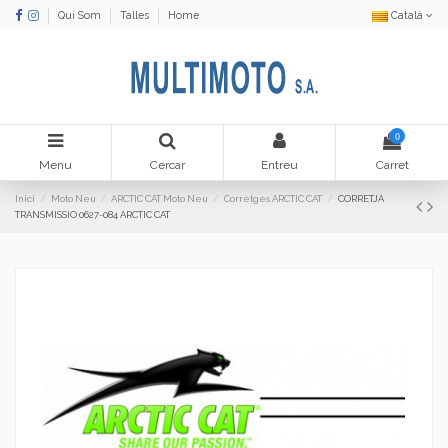
Qui Som
Talles
Home
Català
0
Menu
Cercar
Entreu
Carret
Inici
Moto Neu
ARCTIC CAT Moto Neu
Corretges ARCTIC CAT
CORRETJA
TRANSMISSIO 0627-084 ARCTIC CAT