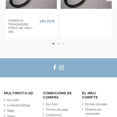
CORRETJA
181,73 €
TRANSMISSIO
XF800 ref. 0627-
083
MULTIMOTO.AD
CONDICIONS DE
EL MEU
COMPRA
COMPTE
Qui Som
Qui Som
El meu compte
La Nostra Botiga
Formas de pago
Historial de
Taller
comandes
Condicions
Talles