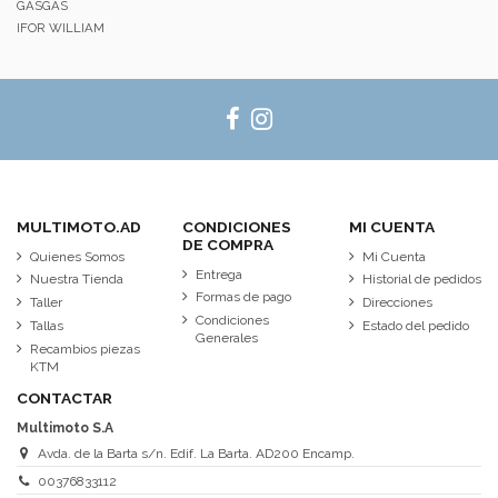
GASGAS
IFOR WILLIAM
MULTIMOTO.AD
CONDICIONES
MI CUENTA
DE COMPRA
Quienes Somos
Mi Cuenta
Entrega
Nuestra Tienda
Historial de pedidos
Formas de pago
Taller
Direcciones
Condiciones
Tallas
Estado del pedido
Generales
Recambios piezas
KTM
CONTACTAR
Multimoto S.A
Avda. de la Barta s/n. Edif. La Barta. AD200 Encamp.
00376833112