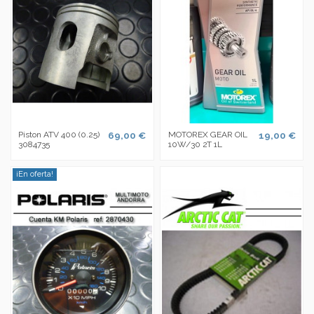
Piston ATV 400 (0.25)
69,00 €
MOTOREX GEAR OIL
19,00 €
3084735
10W/30 2T 1L
¡En oferta!