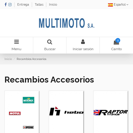
Entrega
Tallas
Inicio
Español
0
Menu
Buscar
Iniciar sesión
Carrito
Inicio
Recambios Accesorios
Recambios Accesorios