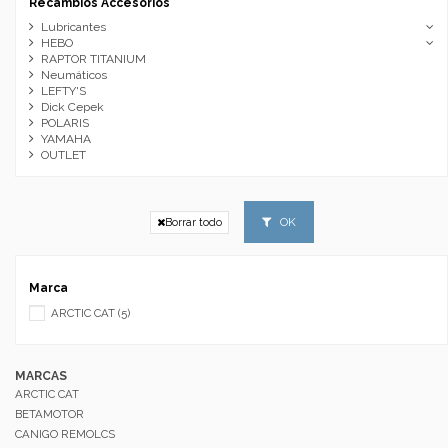
Recambios Accesorios
Lubricantes
HEBO
RAPTOR TITANIUM
Neumáticos
LEFTY'S
Dick Cepek
POLARIS
YAMAHA
OUTLET
OK
Borrar todo
Marca
ARCTIC CAT
(5)
MARCAS
ARCTIC CAT
BETAMOTOR
CANIGO REMOLCS