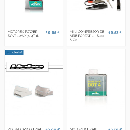
MOTOREX POWER
19,95 €
MINI COMPRESOR DE
49,53 €
SYNT 10W/50 4T 1L
AIRE PORTATIL - Stop
& Go
¡En oferta!
VISERA CASCO TRIAL
20,00 €
MOTOREX BRAKE
13,50 €