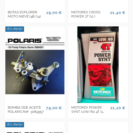
BOTAS EXPLORER
29,00 €
MOTOREX CROSS
21,40 €
MOTO NIEVE (48/14)
POWER 2T (1L)
¡En oferta!
BOMBA DDE ACEITE
79,00 €
MOTOREX POWER
21,20 €
POLARIS Ref. 3084557
SYNT 10W/60 4T 1L
¡En oferta!