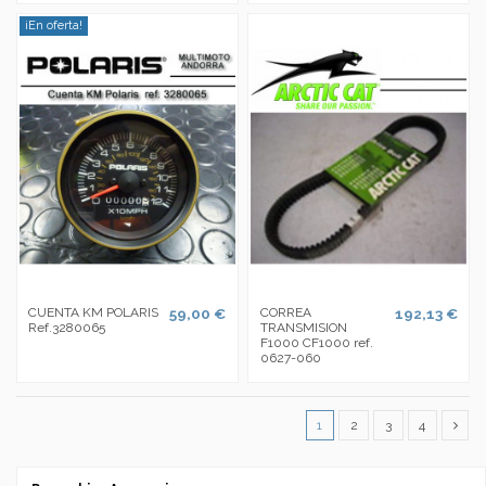
¡En oferta!
CUENTA KM POLARIS
59,00 €
CORREA
192,13 €
Ref.3280065
TRANSMISION
F1000 CF1000 ref.
0627-060
1
2
3
4