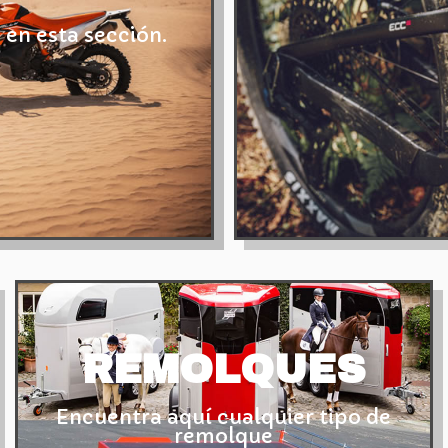
en esta sección.
REMOLQUES
Encuentra aquí cualquier tipo de
remolque