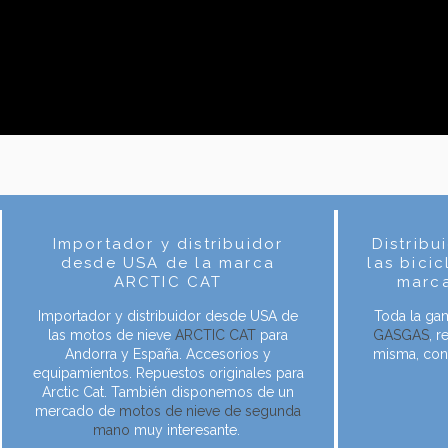
Importador y distribuidor
Distribu
desde USA de la marca
las bicic
ARCTIC CAT
marca
Importador y distribuidor desde USA de
Toda la gam
las motos de nieve
ARCTIC CAT
para
GASGAS
, 
Andorra y España. Accesorios y
misma, con
equipamientos. Repuestos originales para
Arctic Cat. También disponemos de un
mercado de
motos de nieve de segunda
mano
muy interesante.