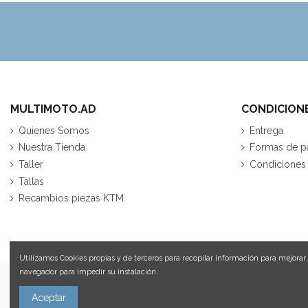
MULTIMOTO.AD
CONDICION
Quienes Somos
Entrega
Nuestra Tienda
Formas de p
Taller
Condiciones
Tallas
Recambios piezas KTM
Utilizamos Cookies propias y de terceros para recopilar información para mejorar 
navegador para impedir su instalación.
Más información sobre las cookies.
Aceptar