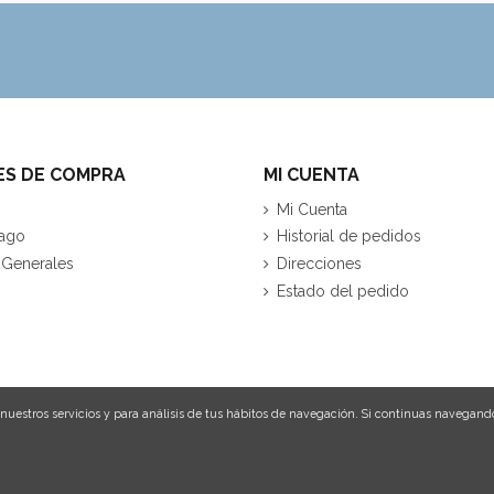
ES DE COMPRA
MI CUENTA
Mi Cuenta
ago
Historial de pedidos
 Generales
Direcciones
Estado del pedido
nuestros servicios y para análisis de tus hábitos de navegación. Si continuas navegand