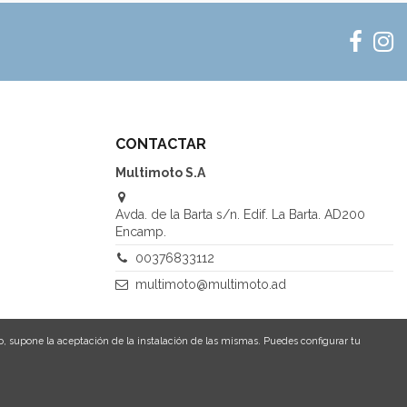
CONTACTAR
Multimoto S.A
Avda. de la Barta s/n. Edif. La Barta. AD200
Encamp.
00376833112
multimoto@multimoto.ad
o, supone la aceptación de la instalación de las mismas. Puedes configurar tu