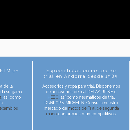
l KTM en
Especialistas en motos de
trial en Andorra desde 1985.
a de la
Accesorios y ropa para trial. Disponemos
toda su gama
de accesorios de trial DELAY, JITSIE o
a
, así como
HEBO
, así como neumáticos de trial
de
DUNLOP y MICHELIN. Consulta nuestro
recambios
mercado de
motos de Trial de segunda
mano
con precios muy competitivos.