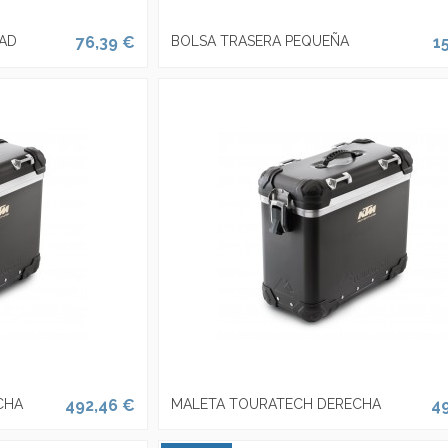
OAD
76,39 €
BOLSA TRASERA PEQUEÑA
1
CHA
492,46 €
MALETA TOURATECH DERECHA
4