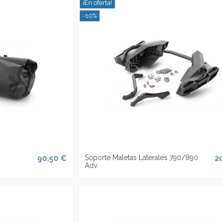
¡En oferta!
-10%
90,50 €
Soporte Maletas Laterales 790/890
2
Adv.