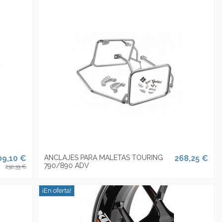
09,10 €
ANCLAJES PARA MALETAS TOURING
268,25 €
790/890 ADV
232,33 €
¡En oferta!