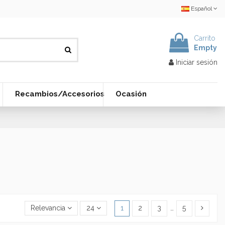
Español
Carrito
Empty
Iniciar sesión
Recambios/Accesorios
Ocasión
Relevancia
24
1
2
3
…
5