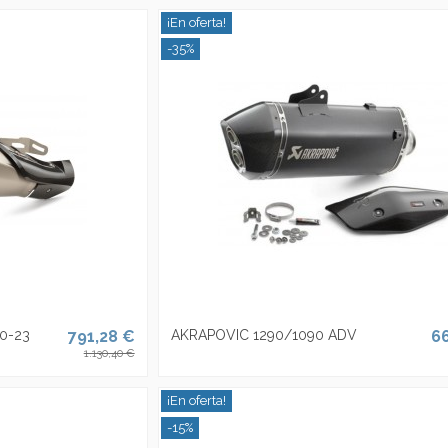
¡En oferta!
-35%
0-23
791,28 €
AKRAPOVIC 1290/1090 ADV
6
1.130,40 €
¡En oferta!
-15%