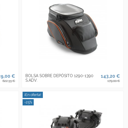
29,00 €
BOLSA SOBRE DEPÓSITO 1290-1390
143,20 €
S.ADV.
622,35 €
179,00 €
¡En oferta!
-25%