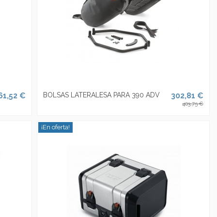
61,52 €
BOLSAS LATERALESA PARA 390 ADV
302,81 €
403,75 €
¡En oferta!