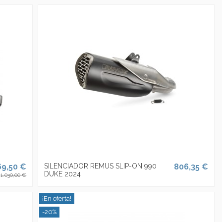
69,50 €
SILENCIADOR REMUS SLIP-ON 990
806,35 €
DUKE 2024
1.030,00 €
¡En oferta!
-20%