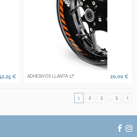
92,25 €
ADHESIVOS LLANTA 17"
20,00 €
1
2
3
…
5