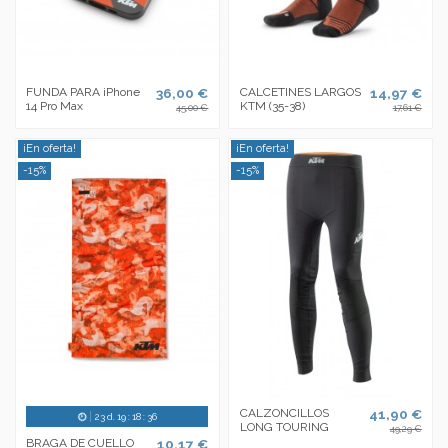
FUNDA PARA iPhone
36,00 €
CALCETINES LARGOS
14,97 €
14 Pro Max
KTM (35-38)
45,00 €
17,61 €
¡En oferta!
¡En oferta!
-15%
-15%
CALZONCILLOS
41,90 €
23
d.
19
:
18
:
35
LONG TOURING
49,29 €
BRAGA DE CUELLO
10,17 €