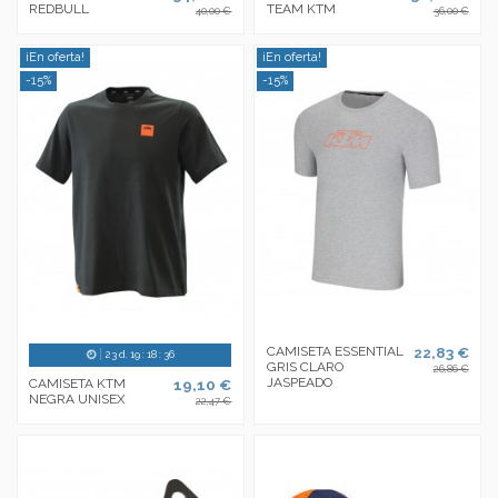
REDBULL
TEAM KTM
40,00 €
36,00 €
¡En oferta!
¡En oferta!
-15%
-15%
CAMISETA ESSENTIAL
22,83 €
23
d.
19
:
18
:
35
GRIS CLARO
26,86 €
JASPEADO
CAMISETA KTM
19,10 €
NEGRA UNISEX
22,47 €