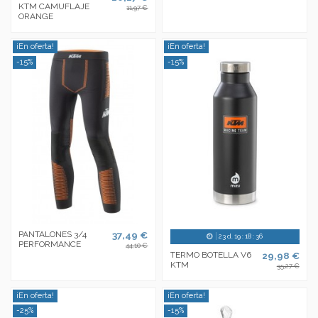
KTM CAMUFLAJE
11,97 €
ORANGE
¡En oferta!
¡En oferta!
-15%
-15%
PANTALONES 3/4
37,49 €
23
d.
19
:
18
:
35
PERFORMANCE
44,10 €
TERMO BOTELLA V6
29,98 €
KTM
35,27 €
¡En oferta!
¡En oferta!
-25%
-15%