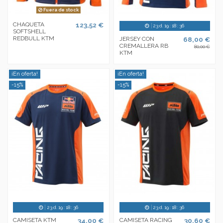
Fuera de stock
CHAQUETA
123,52 €
23
d.
19
:
18
:
35
SOFTSHELL
REDBULL KTM
JERSEY CON
68,00 €
CREMALLERA RB
80,00 €
KTM
¡En oferta!
¡En oferta!
-15%
-15%
23
d.
19
:
18
:
35
23
d.
19
:
18
:
35
CAMISETA KTM
34,00 €
CAMISETA RACING
30,60 €