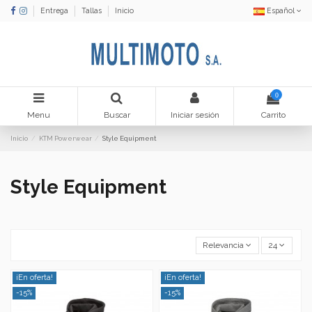
Entrega
Tallas
Inicio
Español
0
Menu
Buscar
Iniciar sesión
Carrito
Inicio
KTM Powerwear
Style Equipment
Style Equipment
Relevancia
24
¡En oferta!
¡En oferta!
-15%
-15%