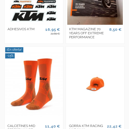
ADHESIVOS KTM
16,95 €
KTM MAGAZINE 70
8,50 €
YEARS OFF EXTREME
22,60 €
PERFORMANCE
¡En oferta!
-15%
CALCETINES MID
11,40 €
GORRA KTM RACING
22,42 €