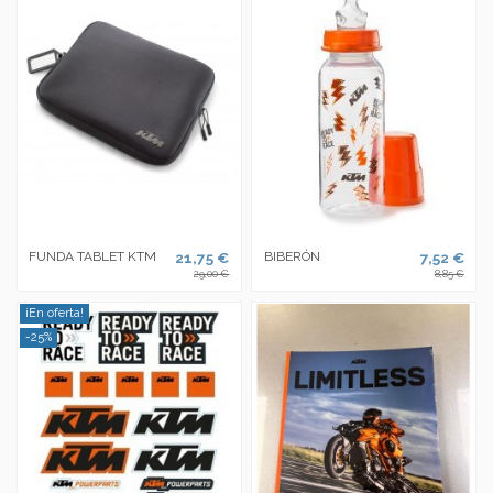
FUNDA TABLET KTM
21,75 €
BIBERÓN
7,52 €
29,00 €
8,85 €
¡En oferta!
-25%