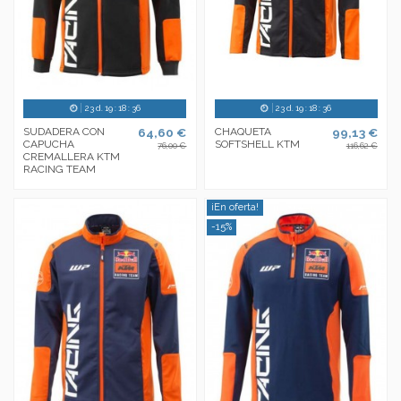
23
d.
19
:
18
:
35
23
d.
19
:
18
:
35
SUDADERA CON
64,60 €
CHAQUETA
99,13 €
CAPUCHA
SOFTSHELL KTM
76,00 €
116,62 €
CREMALLERA KTM
RACING TEAM
¡En oferta!
-15%