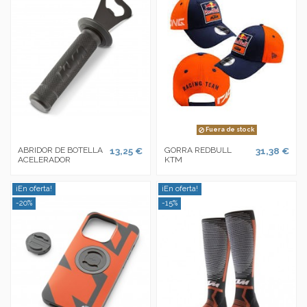
Fuera de stock
ABRIDOR DE BOTELLA
13,25 €
GORRA REDBULL
31,38 €
ACELERADOR
KTM
¡En oferta!
¡En oferta!
-20%
-15%