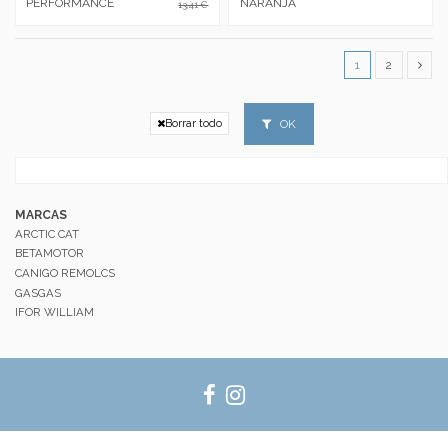
PERFORMANCE
NARANJA
13,41 €
1
2
OK
Borrar todo
MARCAS
ARCTIC CAT
BETAMOTOR
CANIGO REMOLCS
GASGAS
IFOR WILLIAM