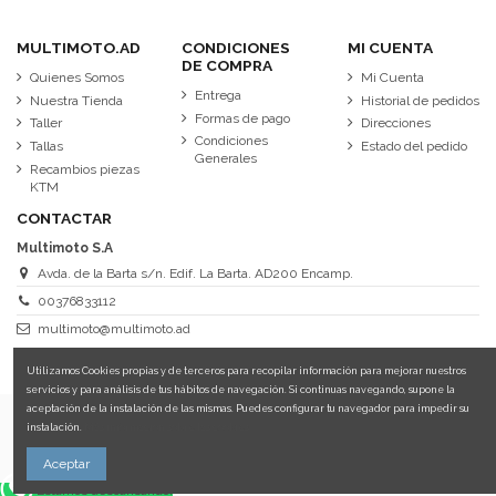
MULTIMOTO.AD
CONDICIONES
MI CUENTA
DE COMPRA
Quienes Somos
Mi Cuenta
Entrega
Nuestra Tienda
Historial de pedidos
Formas de pago
Taller
Direcciones
Condiciones
Tallas
Estado del pedido
Generales
Recambios piezas
KTM
CONTACTAR
Multimoto S.A
Avda. de la Barta s/n. Edif. La Barta. AD200 Encamp.
00376833112
multimoto@multimoto.ad
Utilizamos Cookies propias y de terceros para recopilar información para mejorar nuestros
servicios y para análisis de tus hábitos de navegación. Si continuas navegando, supone la
aceptación de la instalación de las mismas. Puedes configurar tu navegador para impedir su
instalación.
Más información sobre las cookies.
Aceptar
Estamos descansando.