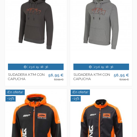
23
d.
19
:
18
:
35
23
d.
19
:
18
:
35
SUDADERA KTM CON
56,95 €
SUDADERA KTM CON
56,95 €
CAPUCHA
CAPUCHA
67,00 €
67,00 €
¡En oferta!
¡En oferta!
-15%
-15%