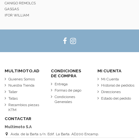
CANIGO REMOLCS
GASGAS
IFOR WILLIAM
MULTIMOTO.AD
CONDICIONES
MI CUENTA
DE COMPRA
Quienes Somos
Mi Cuenta
Entrega
Nuestra Tienda
Historial de pedidos
Formas de pago
Taller
Direcciones
Condiciones
Tallas
Estado del pedido
Generales
Recambios piezas
KTM
CONTACTAR
Multimoto S.A
Avda. de la Barta s/n. Edif. La Barta. AD200 Encamp.