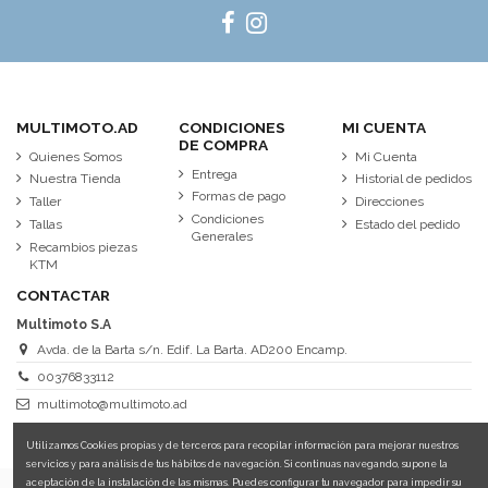
MULTIMOTO.AD
CONDICIONES
MI CUENTA
DE COMPRA
Quienes Somos
Mi Cuenta
Entrega
Nuestra Tienda
Historial de pedidos
Formas de pago
Taller
Direcciones
Condiciones
Tallas
Estado del pedido
Generales
Recambios piezas
KTM
CONTACTAR
Multimoto S.A
Avda. de la Barta s/n. Edif. La Barta. AD200 Encamp.
00376833112
multimoto@multimoto.ad
Utilizamos Cookies propias y de terceros para recopilar información para mejorar nuestros
servicios y para análisis de tus hábitos de navegación. Si continuas navegando, supone la
aceptación de la instalación de las mismas. Puedes configurar tu navegador para impedir su