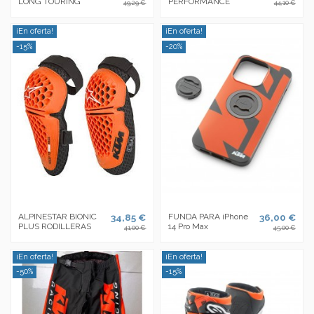
LONG TOURING
PERFORMANCE
49,29 €
44,10 €
¡En oferta!
¡En oferta!
-15%
-20%
ALPINESTAR BIONIC
34,85 €
FUNDA PARA iPhone
36,00 €
PLUS RODILLERAS
14 Pro Max
41,00 €
45,00 €
¡En oferta!
¡En oferta!
-50%
-15%