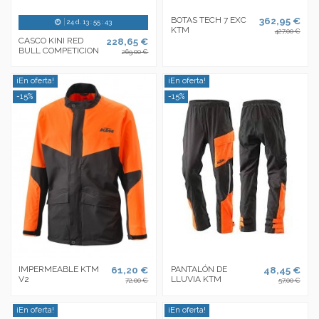
BOTAS TECH 7 EXC
362,95 €
24
d.
13
:
55
:
43
KTM
427,00 €
CASCO KINI RED
228,65 €
BULL COMPETICION
269,00 €
¡En oferta!
¡En oferta!
-15%
-15%
IMPERMEABLE KTM
61,20 €
PANTALÓN DE
48,45 €
V2
LLUVIA KTM
72,00 €
57,00 €
¡En oferta!
¡En oferta!