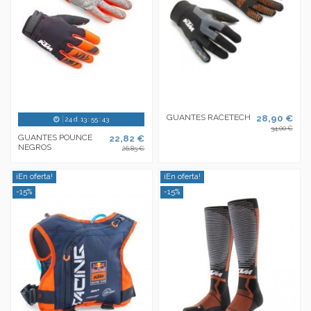
GUANTES RACETECH
28,90 €
24
d.
13
:
55
:
43
34,00 €
GUANTES POUNCE
22,82 €
NEGROS
26,85 €
¡En oferta!
¡En oferta!
-15%
-15%