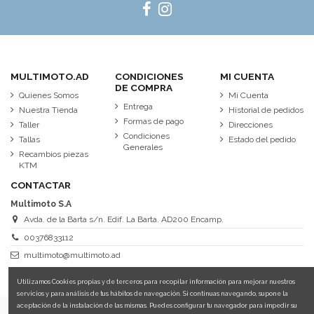
MULTIMOTO.AD
CONDICIONES
MI CUENTA
DE COMPRA
Quienes Somos
Mi Cuenta
Entrega
Nuestra Tienda
Historial de pedidos
Formas de pago
Taller
Direcciones
Condiciones
Tallas
Estado del pedido
Generales
Recambios piezas
KTM
CONTACTAR
Multimoto S.A
Avda. de la Barta s/n. Edif. La Barta. AD200 Encamp.
00376833112
multimoto@multimoto.ad
Utilizamos Cookies propias y de terceros para recopilar información para mejorar nuestros
servicios y para análisis de tus hábitos de navegación. Si continuas navegando, supone la
aceptación de la instalación de las mismas. Puedes configurar tu navegador para impedir su