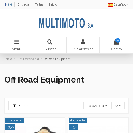
Entrega
Tallas
Inicio
Español
0
Menu
Buscar
Iniciar sesión
Carrito
Inicio
KTM Powerwear
Off Road Equipment
Off Road Equipment
Filtrar
Relevancia
24
¡En oferta!
¡En oferta!
-35%
-15%