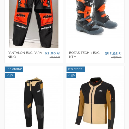
PANTALÓN EXC PARA
61,00 €
BOTAS TECH 7 EXC
362,95 €
NIÑO
KTM
122,00 €
427,00 €
¡En oferta!
¡En oferta!
-15%
-15%