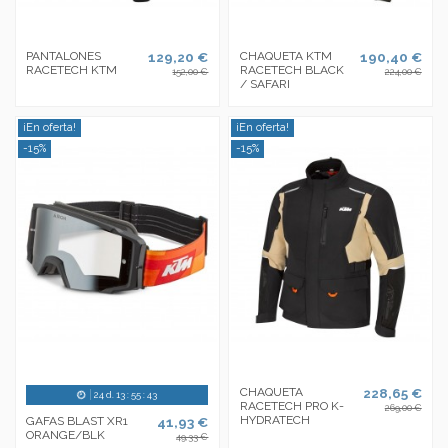
PANTALONES
129,20 €
CHAQUETA KTM
190,40 €
RACETECH KTM
RACETECH BLACK
152,00 €
224,00 €
/ SAFARI
¡En oferta!
¡En oferta!
-15%
-15%
CHAQUETA
228,65 €
24
d.
13
:
55
:
43
RACETECH PRO K-
269,00 €
HYDRATECH
GAFAS BLAST XR1
41,93 €
ORANGE/BLK
49,33 €