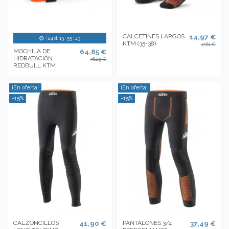
CALCETINES LARGOS
14,97 €
24
d.
13
:
55
:
43
KTM (35-38)
17,61 €
MOCHILA DE
64,85 €
HIDRATACIÓN
76,29 €
REDBULL KTM
¡En oferta!
¡En oferta!
-15%
-15%
CALZONCILLOS
41,90 €
PANTALONES 3/4
37,49 €