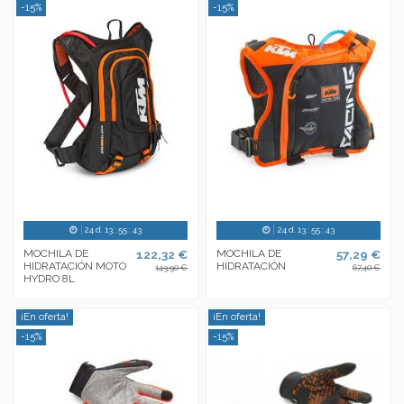
-15%
-15%
24
d.
13
:
55
:
43
24
d.
13
:
55
:
43
MOCHILA DE
122,32 €
MOCHILA DE
57,29 €
HIDRATACIÓN MOTO
HIDRATACIÓN
143,90 €
67,40 €
HYDRO 8L
¡En oferta!
¡En oferta!
-15%
-15%