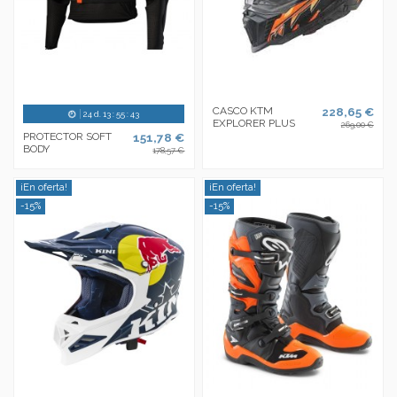
CASCO KTM
228,65 €
24
d.
13
:
55
:
43
EXPLORER PLUS
269,00 €
PROTECTOR SOFT
151,78 €
BODY
178,57 €
¡En oferta!
¡En oferta!
-15%
-15%