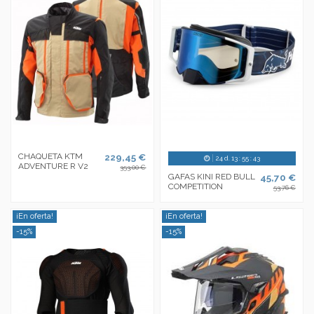
CHAQUETA KTM
229,45 €
24
d.
13
:
55
:
43
ADVENTURE R V2
353,00 €
GAFAS KINI RED BULL
45,70 €
COMPETITION
53,76 €
¡En oferta!
¡En oferta!
-15%
-15%