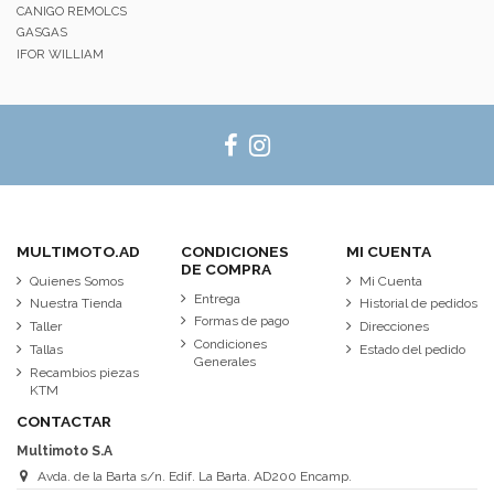
CANIGO REMOLCS
GASGAS
IFOR WILLIAM
MULTIMOTO.AD
CONDICIONES
MI CUENTA
DE COMPRA
Quienes Somos
Mi Cuenta
Entrega
Nuestra Tienda
Historial de pedidos
Formas de pago
Taller
Direcciones
Condiciones
Tallas
Estado del pedido
Generales
Recambios piezas
KTM
CONTACTAR
Multimoto S.A
Avda. de la Barta s/n. Edif. La Barta. AD200 Encamp.