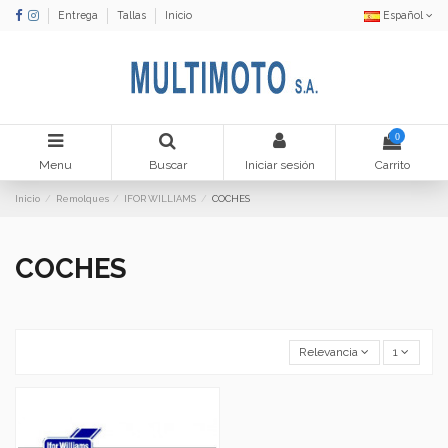
Entrega
Tallas
Inicio
Español
0
Menu
Buscar
Iniciar sesión
Carrito
Inicio
Remolques
IFOR WILLIAMS
COCHES
COCHES
Relevancia
1