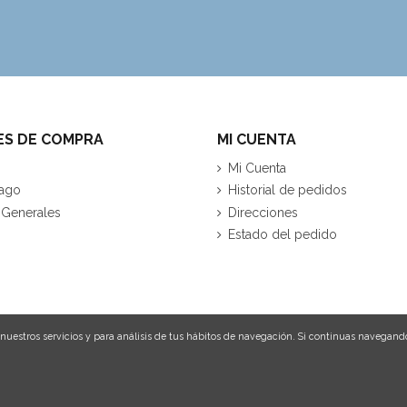
ES DE COMPRA
MI CUENTA
Mi Cuenta
ago
Historial de pedidos
 Generales
Direcciones
Estado del pedido
nuestros servicios y para análisis de tus hábitos de navegación. Si continuas navegand