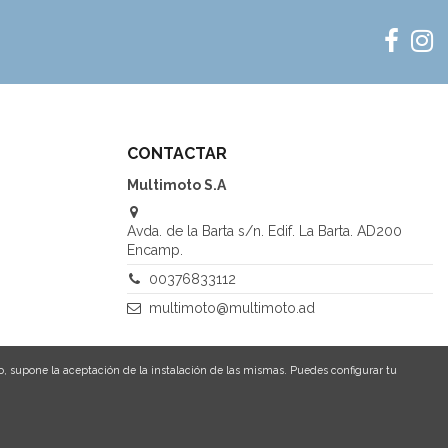
CONTACTAR
Multimoto S.A
Avda. de la Barta s/n. Edif. La Barta. AD200
Encamp.
00376833112
multimoto@multimoto.ad
o, supone la aceptación de la instalación de las mismas. Puedes configurar tu