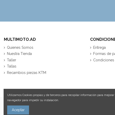
MULTIMOTO.AD
CONDICION
Quienes Somos
Entrega
Nuestra Tienda
Formas de p
Taller
Condiciones
Tallas
Recambios piezas KTM
Utilizamos Cookies propias y de terceros para recopilar información para mejorar 
navegador para impedir su instalación.
Más información sobre las cookies.
Aceptar