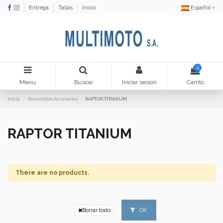
Entrega
Tallas
Inicio
Español
0
Menu
Buscar
Iniciar sesión
Carrito
Inicio
Recambios Accesorios
RAPTOR TITANIUM
RAPTOR TITANIUM
There are no products.
OK
Borrar todo