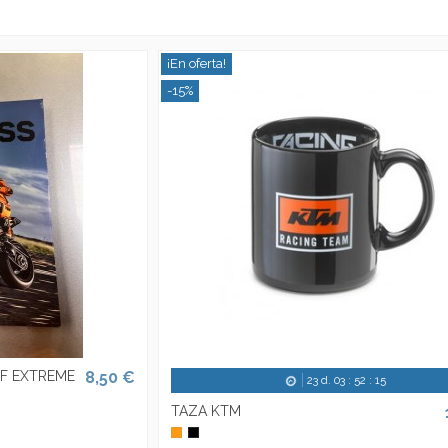
¡En oferta!
-15%
FF EXTREME
8,50 €
23
d.
03
:
52
:
14
TAZA KTM
Naranja
Negro