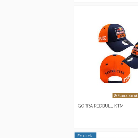
Fuera de st
GORRA REDBULL KTM
¡En oferta!