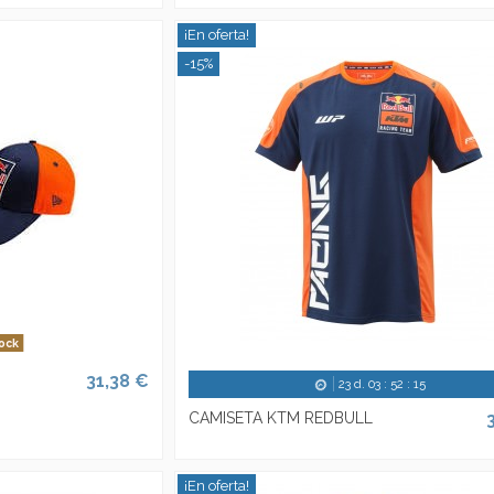
¡En oferta!
-15%
ock
31,38 €
23
d.
03
:
52
:
14
CAMISETA KTM REDBULL
¡En oferta!