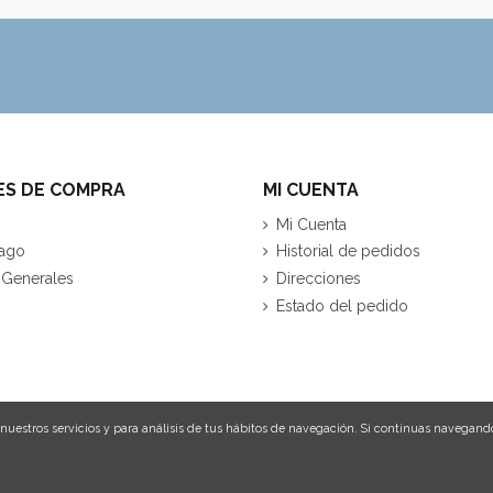
ES DE COMPRA
MI CUENTA
Mi Cuenta
ago
Historial de pedidos
 Generales
Direcciones
Estado del pedido
nuestros servicios y para análisis de tus hábitos de navegación. Si continuas navegand