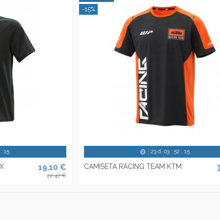
-15%
:
14
23
d.
03
:
52
:
14
X
19,10 €
CAMISETA RACING TEAM KTM
22,47 €