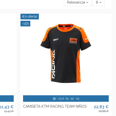
Relevancia
8
¡En oferta!
-15%
23
d.
03
:
52
:
14
11,43 €
CAMISETA KTM RACING TEAM NIÑOS
22,83 €
13,45 €
26,86 €