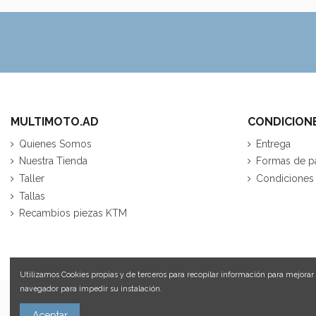
MULTIMOTO.AD
CONDICION
Quienes Somos
Entrega
Nuestra Tienda
Formas de p
Taller
Condiciones
Tallas
Recambios piezas KTM
Utilizamos Cookies propias y de terceros para recopilar información para mejorar 
navegador para impedir su instalación.
Más información sobre las cookies.
Aceptar