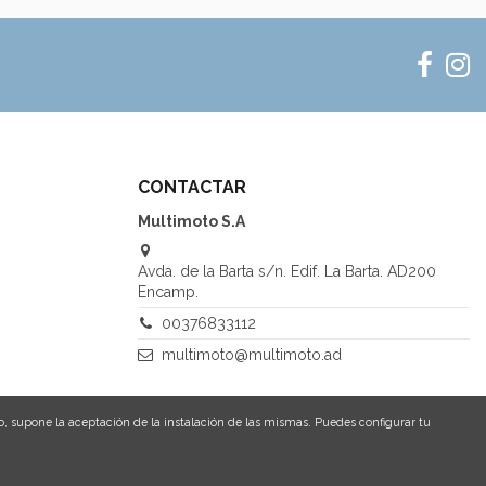
CONTACTAR
Multimoto S.A
Avda. de la Barta s/n. Edif. La Barta. AD200
Encamp.
00376833112
multimoto@multimoto.ad
o, supone la aceptación de la instalación de las mismas. Puedes configurar tu